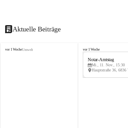
Aktuelle Beiträge
V
V
vor 1 Woche
vor 1 Woche
Umwelt
i
i
k
k
Notar-Amtstag
t
t
Mi., 11. Nov., 15:30
o
o
r
r
s
s
b
b
e
e
r
r
g
g