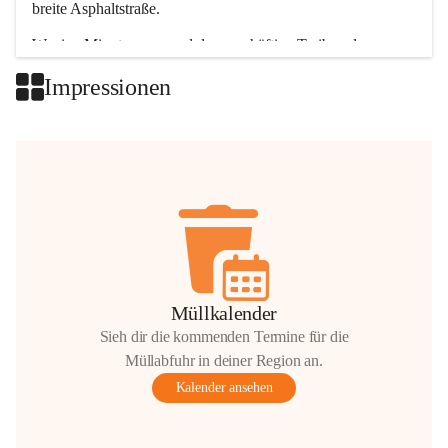
breite Asphaltstraße. 
Wenige Minuten nur, und das geschäftige Treiben der 
Talgemeinden sorgt für abwechslungsreiche Möglichkeiten.
Impressionen
+2
Müllkalender
Sieh dir die kommenden Termine für die
Müllabfuhr in deiner Region an.
Kalender ansehen