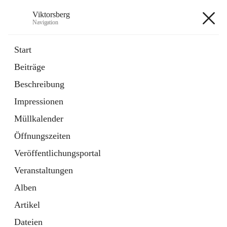
Viktorsberg
Navigation
Viktorsberg
Start
Beiträge
Gemeindepolitik
Beschreibung
1 Schnellzugriff
Impressionen
Bürgerservice
10 Schnellzugriffe
Müllkalender
Öffnungszeiten
+8
Veröffentlichungsportal
Veranstaltungen
Alben
Artikel
Hauptadresse
Dateien