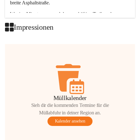
breite Asphaltstraße. 
Wenige Minuten nur, und das geschäftige Treiben der 
Talgemeinden sorgt für abwechslungsreiche Möglichkeiten.
Impressionen
+2
Müllkalender
Sieh dir die kommenden Termine für die
Müllabfuhr in deiner Region an.
Kalender ansehen