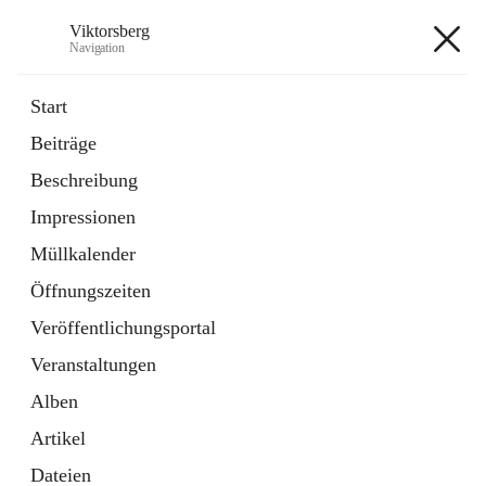
Viktorsberg
Navigation
Viktorsberg
Start
Beiträge
Gemeindepolitik
Beschreibung
1 Schnellzugriff
Impressionen
Bürgerservice
10 Schnellzugriffe
Müllkalender
Öffnungszeiten
+8
Veröffentlichungsportal
Veranstaltungen
Alben
Artikel
Hauptadresse
Dateien