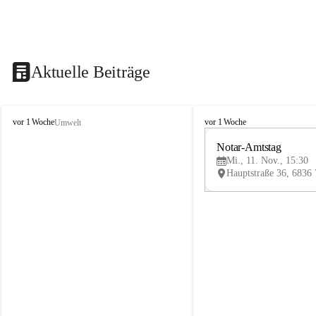
Aktuelle Beiträge
V
V
vor 1 Woche
vor 1 Woche
Umwelt
i
i
k
k
Notar-Amtstag
t
t
Mi., 11. Nov., 15:30
o
o
r
r
s
s
b
b
e
e
r
r
g
g