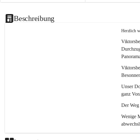
Beschreibung
Herzlich 
Viktorsbe
Durchzugs
Panoramas
Viktorsbe
Besonnenh
Unser Dor
ganz Vora
Der Weg i
Wenige Mi
abwechsl