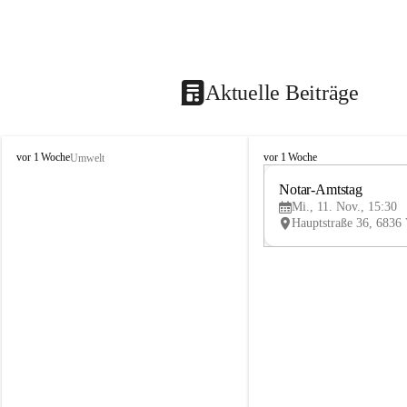
Aktuelle Beiträge
V
V
vor 1 Woche
vor 1 Woche
Umwelt
i
i
k
k
Notar-Amtstag
t
t
Mi., 11. Nov., 15:30
o
o
r
r
s
s
b
b
e
e
r
r
g
g