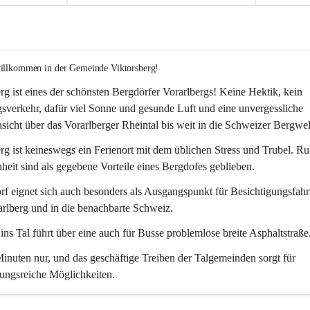
willkommen in der Gemeinde Viktorsberg!
rg ist eines der schönsten Bergdörfer Vorarlbergs! Keine Hektik, kein 
verkehr, dafür viel Sonne und gesunde Luft und eine unvergessliche 
icht über das Vorarlberger Rheintal bis weit in die Schweizer Bergwel
rg ist keineswegs ein Ferienort mit dem üblichen Stress und Trubel. R
eit sind als gegebene Vorteile eines Bergdofes geblieben. 
f eignet sich auch besonders als Ausgangspunkt für Besichtigungsfahrt
rlberg und in die benachbarte Schweiz. 
ns Tal führt über eine auch für Busse problemlose breite Asphaltstraße.
nuten nur, und das geschäftige Treiben der Talgemeinden sorgt für 
ungsreiche Möglichkeiten.