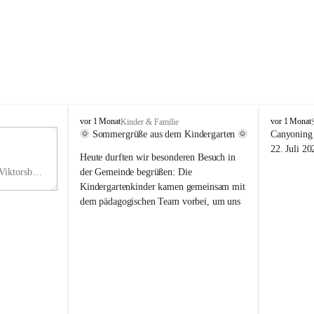
V
V
vor 1 Monat
vor 1 Monat
Kinder & Familie
i
i
🌞 Sommergrüße aus dem Kindergarten 🌞
Canyoning 
k
k
11
22. Juli 20
Heute durften wir besonderen Besuch in 
t
t
NO
o
o
Hauptstraße 36, 6836 Viktorsberg, AUT
der Gemeinde begrüßen: Die 
V
r
r
Kindergartenkinder kamen gemeinsam mit 
s
s
dem pädagogischen Team vorbei, um uns 
b
b
einen schönen Sommer zu wünschen.
e
e
r
r
Vielen Dank für diese liebe Überraschung 
g
g
und die fröhlichen Sommergrüße! Wir 
wünschen allen Kindern, ihren Familien 
sowie dem gesamten Kindergarten-Team 
erholsame, sonnige und wunderschöne 
Sommerferien. 🌼☀️