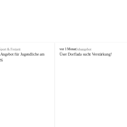
V
vor 1 Monat
Sport & Freizeit
Jobangebot
i
Angebot für Jugendliche am 
Üser Dorflada sucht Verstärkung! 
k
26
t
o
r
s
b
e
r
g