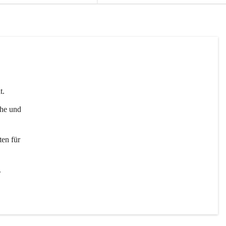
t. 
uhe und 
en für 
 