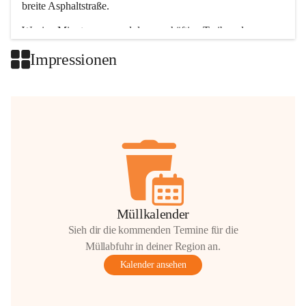
breite Asphaltstraße. 
Wenige Minuten nur, und das geschäftige Treiben der 
Talgemeinden sorgt für abwechslungsreiche Möglichkeiten.
Impressionen
+2
Müllkalender
Sieh dir die kommenden Termine für die
Müllabfuhr in deiner Region an.
Kalender ansehen