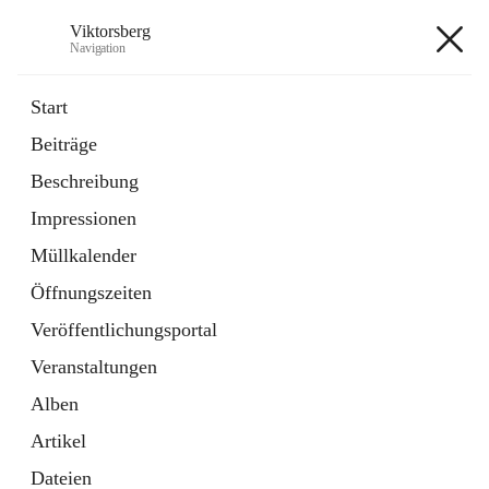
Viktorsberg
Navigation
Viktorsberg
Start
Beiträge
Gemeindepolitik
Beschreibung
1 Schnellzugriff
Impressionen
Bürgerservice
10 Schnellzugriffe
Müllkalender
Öffnungszeiten
+8
Veröffentlichungsportal
Veranstaltungen
Alben
Artikel
Hauptadresse
Dateien