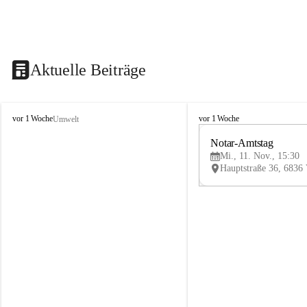
Aktuelle Beiträge
V
V
vor 1 Woche
vor 1 Woche
Umwelt
i
i
k
k
Notar-Amtstag
t
t
Mi., 11. Nov., 15:30
o
o
r
r
s
s
b
b
e
e
r
r
g
g