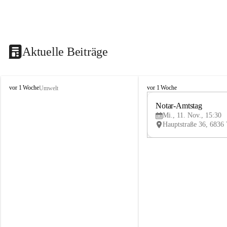
Aktuelle Beiträge
V
V
vor 1 Woche
vor 1 Woche
Umwelt
i
i
k
k
Notar-Amtstag
t
t
Mi., 11. Nov., 15:30
o
o
r
r
s
s
b
b
e
e
r
r
g
g