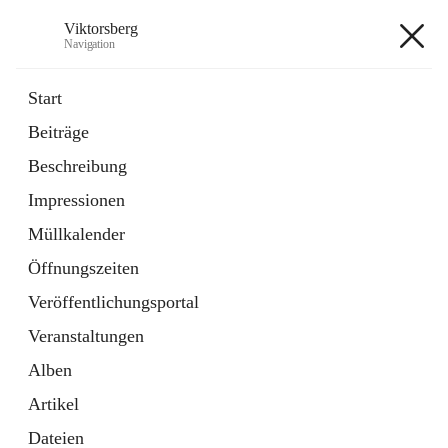
Viktorsberg
Navigation
Viktorsberg
Start
Beiträge
Gemeindepolitik
Beschreibung
1 Schnellzugriff
Impressionen
Bürgerservice
10 Schnellzugriffe
Müllkalender
Öffnungszeiten
+8
Veröffentlichungsportal
Veranstaltungen
Alben
Artikel
Hauptadresse
Dateien