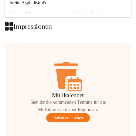
breite Asphaltstraße. 
Wenige Minuten nur, und das geschäftige Treiben der 
Talgemeinden sorgt für abwechslungsreiche Möglichkeiten.
Impressionen
+2
Müllkalender
Sieh dir die kommenden Termine für die
Müllabfuhr in deiner Region an.
Kalender ansehen