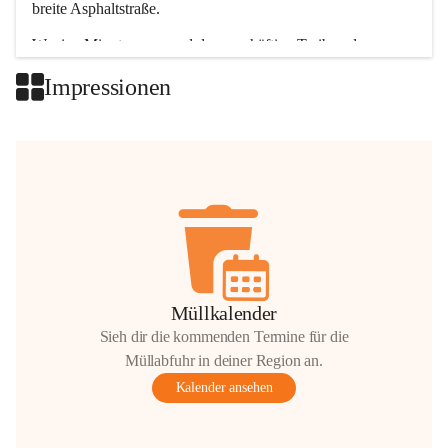
breite Asphaltstraße. 
Wenige Minuten nur, und das geschäftige Treiben der 
Talgemeinden sorgt für abwechslungsreiche Möglichkeiten.
Impressionen
+2
Müllkalender
Sieh dir die kommenden Termine für die
Müllabfuhr in deiner Region an.
Kalender ansehen