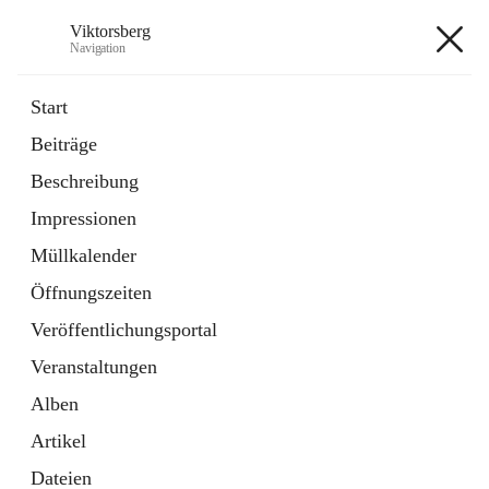
Viktorsberg
Navigation
Viktorsberg
Start
Beiträge
Gemeindepolitik
Beschreibung
1 Schnellzugriff
Impressionen
Bürgerservice
10 Schnellzugriffe
Müllkalender
Öffnungszeiten
+8
Veröffentlichungsportal
Veranstaltungen
Alben
Artikel
Hauptadresse
Dateien