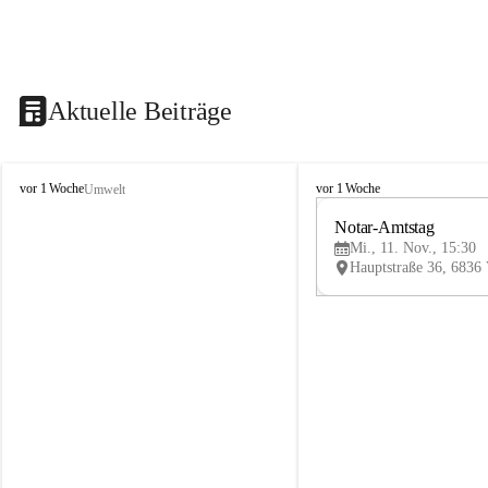
Aktuelle Beiträge
V
V
vor 1 Woche
vor 1 Woche
Umwelt
i
i
k
k
Notar-Amtstag
t
t
Mi., 11. Nov., 15:30
o
o
r
r
s
s
b
b
e
e
r
r
g
g