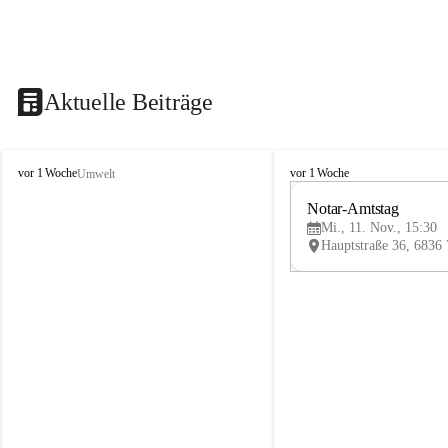
Aktuelle Beiträge
V
V
vor 1 Woche
vor 1 Woche
Umwelt
i
i
k
k
Notar-Amtstag
t
t
Mi., 11. Nov., 15:30
o
o
r
r
s
s
b
b
e
e
r
r
g
g