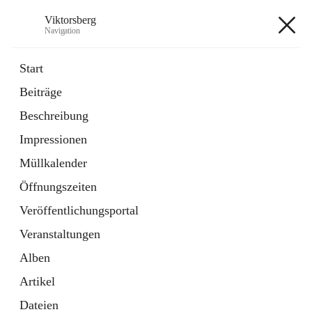
Viktorsberg
Navigation
Viktorsberg
Start
Beiträge
Gemeindepolitik
Beschreibung
1 Schnellzugriff
Impressionen
Bürgerservice
10 Schnellzugriffe
Müllkalender
Öffnungszeiten
+8
Veröffentlichungsportal
Veranstaltungen
Alben
Artikel
Hauptadresse
Dateien