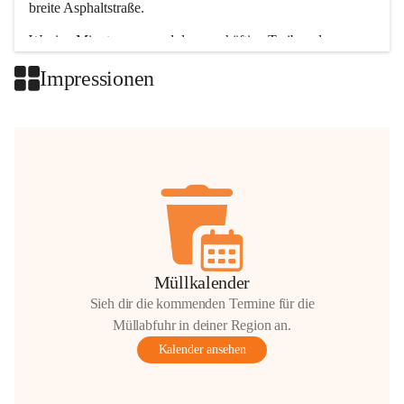
breite Asphaltstraße. 
Wenige Minuten nur, und das geschäftige Treiben der 
Talgemeinden sorgt für abwechslungsreiche Möglichkeiten.
Impressionen
+2
Müllkalender
Sieh dir die kommenden Termine für die
Müllabfuhr in deiner Region an.
Kalender ansehen