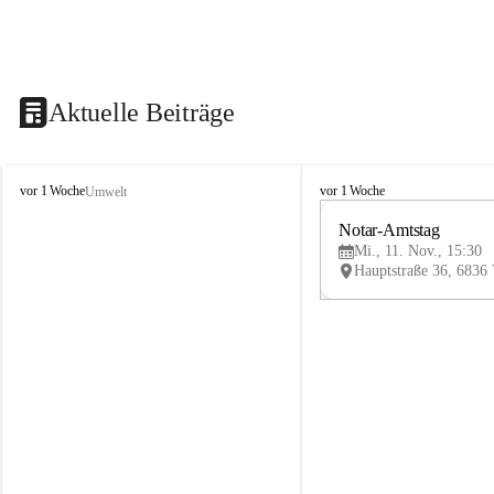
Aktuelle Beiträge
V
V
vor 1 Woche
vor 1 Woche
Umwelt
i
i
k
k
Notar-Amtstag
t
t
Mi., 11. Nov., 15:30
o
o
r
r
s
s
b
b
e
e
r
r
g
g