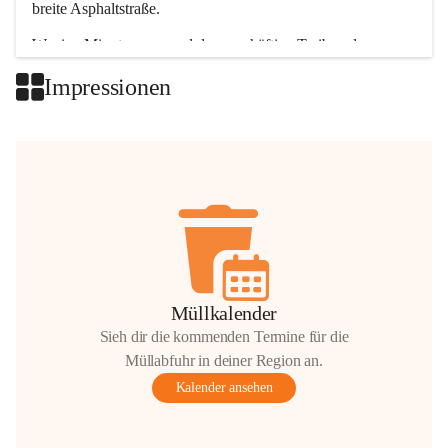
breite Asphaltstraße. 
Wenige Minuten nur, und das geschäftige Treiben der 
Talgemeinden sorgt für abwechslungsreiche Möglichkeiten.
Impressionen
+2
Müllkalender
Sieh dir die kommenden Termine für die
Müllabfuhr in deiner Region an.
Kalender ansehen