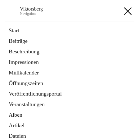
Viktorsberg
Navigation
Viktorsberg
Start
Beiträge
Gemeindepolitik
Beschreibung
1 Schnellzugriff
Impressionen
Bürgerservice
10 Schnellzugriffe
Müllkalender
Öffnungszeiten
+8
Veröffentlichungsportal
Veranstaltungen
Alben
Artikel
Hauptadresse
Dateien