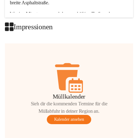
breite Asphaltstraße. 
Wenige Minuten nur, und das geschäftige Treiben der 
Talgemeinden sorgt für abwechslungsreiche Möglichkeiten.
Impressionen
+2
Müllkalender
Sieh dir die kommenden Termine für die
Müllabfuhr in deiner Region an.
Kalender ansehen