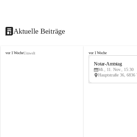
Aktuelle Beiträge
V
V
vor 1 Woche
vor 1 Woche
Umwelt
i
i
k
k
Notar-Amtstag
t
t
Mi., 11. Nov., 15:30
o
o
r
r
s
s
b
b
e
e
r
r
g
g