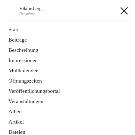
Viktorsberg
Navigation
Viktorsberg
Start
Beiträge
Gemeindepolitik
Beschreibung
1 Schnellzugriff
Impressionen
Bürgerservice
10 Schnellzugriffe
Müllkalender
Öffnungszeiten
+8
Veröffentlichungsportal
Veranstaltungen
Alben
Artikel
Hauptadresse
Dateien