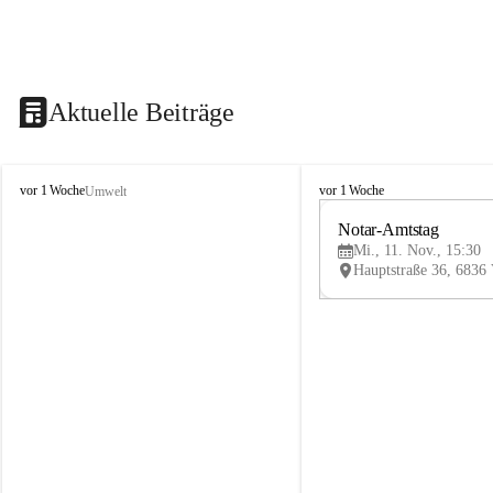
Aktuelle Beiträge
V
V
vor 1 Woche
vor 1 Woche
Umwelt
i
i
k
k
Notar-Amtstag
t
t
Mi., 11. Nov., 15:30
o
o
r
r
s
s
b
b
e
e
r
r
g
g