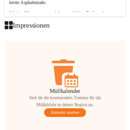
breite Asphaltstraße. 
Wenige Minuten nur, und das geschäftige Treiben der 
Talgemeinden sorgt für abwechslungsreiche Möglichkeiten.
Impressionen
+2
Müllkalender
Sieh dir die kommenden Termine für die
Müllabfuhr in deiner Region an.
Kalender ansehen