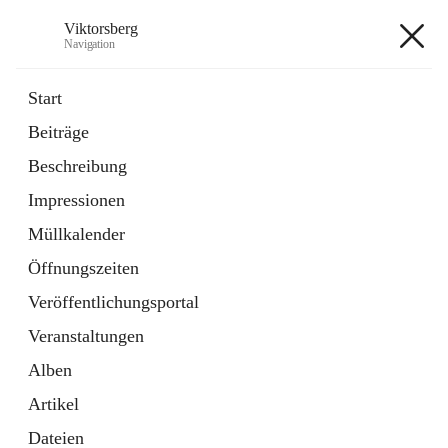
Viktorsberg
Navigation
Viktorsberg
Start
Beiträge
Gemeindepolitik
Beschreibung
1 Schnellzugriff
Impressionen
Bürgerservice
10 Schnellzugriffe
Müllkalender
Öffnungszeiten
+8
Veröffentlichungsportal
Veranstaltungen
Alben
Artikel
Hauptadresse
Dateien