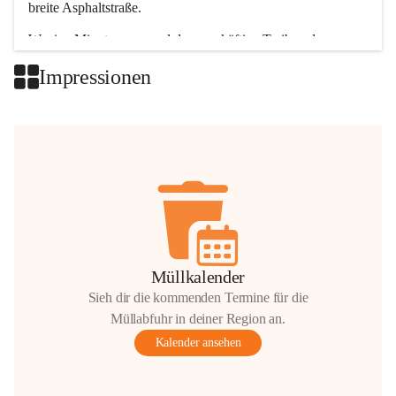
breite Asphaltstraße. 
Wenige Minuten nur, und das geschäftige Treiben der 
Talgemeinden sorgt für abwechslungsreiche Möglichkeiten.
Impressionen
+2
Müllkalender
Sieh dir die kommenden Termine für die
Müllabfuhr in deiner Region an.
Kalender ansehen