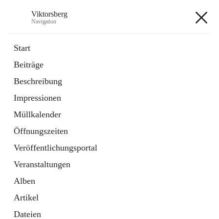
Viktorsberg
Navigation
Viktorsberg
Start
Beiträge
Gemeindepolitik
Beschreibung
1 Schnellzugriff
Impressionen
Bürgerservice
10 Schnellzugriffe
Müllkalender
Öffnungszeiten
+8
Veröffentlichungsportal
Veranstaltungen
Alben
Artikel
Hauptadresse
Dateien