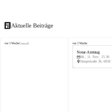
Aktuelle Beiträge
V
V
vor 1 Woche
vor 1 Woche
Umwelt
i
i
k
k
Notar-Amtstag
t
t
Mi., 11. Nov., 15:30
o
o
r
r
s
s
b
b
e
e
r
r
g
g