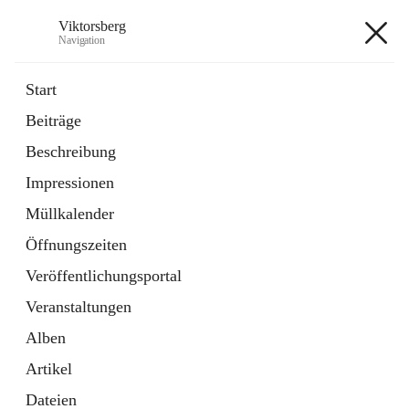
Viktorsberg
Navigation
Viktorsberg
Start
Beiträge
Gemeindepolitik
Beschreibung
1 Schnellzugriff
Impressionen
Bürgerservice
10 Schnellzugriffe
Müllkalender
Öffnungszeiten
+8
Veröffentlichungsportal
Veranstaltungen
Alben
Artikel
Hauptadresse
Dateien