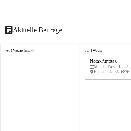
Aktuelle Beiträge
V
V
vor 1 Woche
vor 1 Woche
Umwelt
i
i
k
k
Notar-Amtstag
t
t
Mi., 11. Nov., 15:30
o
o
r
r
s
s
b
b
e
e
r
r
g
g