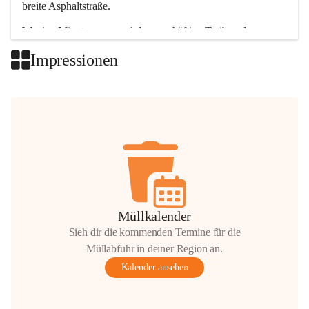
breite Asphaltstraße. 
Wenige Minuten nur, und das geschäftige Treiben der 
Talgemeinden sorgt für abwechslungsreiche Möglichkeiten.
Impressionen
+2
Müllkalender
Sieh dir die kommenden Termine für die
Müllabfuhr in deiner Region an.
Kalender ansehen