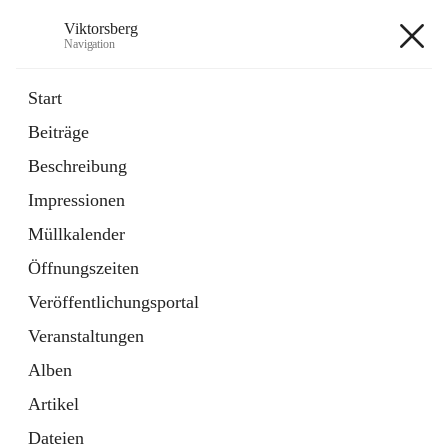
Viktorsberg
Navigation
Viktorsberg
Start
Beiträge
Gemeindepolitik
Beschreibung
1 Schnellzugriff
Impressionen
Bürgerservice
10 Schnellzugriffe
Müllkalender
Öffnungszeiten
+8
Veröffentlichungsportal
Veranstaltungen
Alben
Artikel
Hauptadresse
Dateien