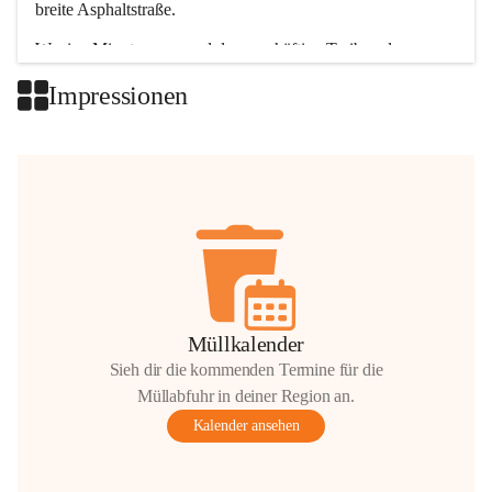
breite Asphaltstraße. 
Wenige Minuten nur, und das geschäftige Treiben der 
Talgemeinden sorgt für abwechslungsreiche Möglichkeiten.
Impressionen
+2
Müllkalender
Sieh dir die kommenden Termine für die
Müllabfuhr in deiner Region an.
Kalender ansehen