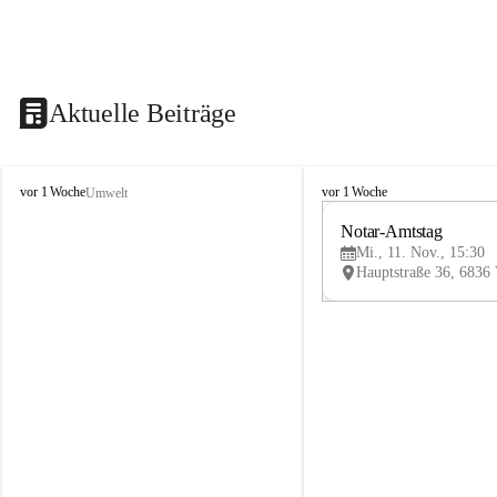
Aktuelle Beiträge
V
V
vor 1 Woche
vor 1 Woche
Umwelt
i
i
k
k
Notar-Amtstag
t
t
Mi., 11. Nov., 15:30
o
o
r
r
s
s
b
b
e
e
r
r
g
g