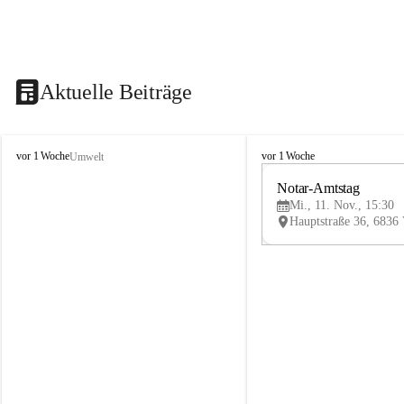
Aktuelle Beiträge
V
V
vor 1 Woche
vor 1 Woche
Umwelt
i
i
k
k
Notar-Amtstag
t
t
Mi., 11. Nov., 15:30
o
o
r
r
s
s
b
b
e
e
r
r
g
g