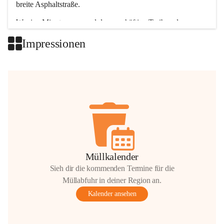
breite Asphaltstraße. 
Wenige Minuten nur, und das geschäftige Treiben der 
Talgemeinden sorgt für abwechslungsreiche Möglichkeiten.
Impressionen
+2
Müllkalender
Sieh dir die kommenden Termine für die
Müllabfuhr in deiner Region an.
Kalender ansehen