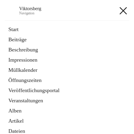
Viktorsberg
Navigation
Viktorsberg
Start
Beiträge
Gemeindepolitik
Beschreibung
1 Schnellzugriff
Impressionen
Bürgerservice
10 Schnellzugriffe
Müllkalender
Öffnungszeiten
+8
Veröffentlichungsportal
Veranstaltungen
Alben
Artikel
Hauptadresse
Dateien