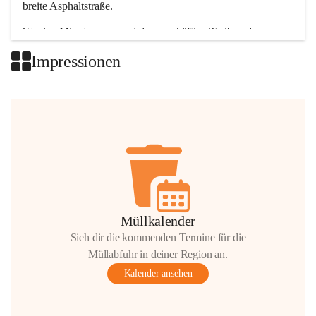
breite Asphaltstraße. 
Wenige Minuten nur, und das geschäftige Treiben der 
Talgemeinden sorgt für abwechslungsreiche Möglichkeiten.
Impressionen
+2
Müllkalender
Sieh dir die kommenden Termine für die
Müllabfuhr in deiner Region an.
Kalender ansehen