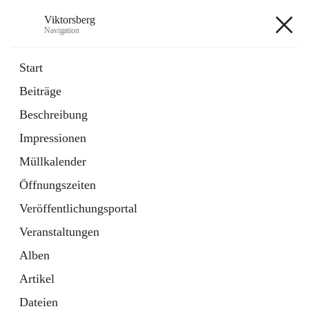
Viktorsberg
Navigation
Viktorsberg
Start
Beiträge
Gemeindepolitik
Beschreibung
1 Schnellzugriff
Impressionen
Bürgerservice
10 Schnellzugriffe
Müllkalender
Öffnungszeiten
+8
Veröffentlichungsportal
Veranstaltungen
Alben
Artikel
Hauptadresse
Dateien