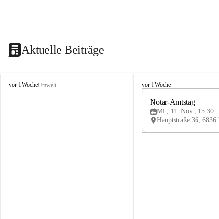
Aktuelle Beiträge
V
V
vor 1 Woche
vor 1 Woche
Umwelt
i
i
k
k
Notar-Amtstag
t
t
Mi., 11. Nov., 15:30
o
o
r
r
s
s
b
b
e
e
r
r
g
g