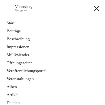
Viktorsberg
Navigation
Viktorsberg
Start
Beiträge
Gemeindepolitik
Beschreibung
1 Schnellzugriff
Impressionen
Bürgerservice
10 Schnellzugriffe
Müllkalender
Öffnungszeiten
+8
Veröffentlichungsportal
Veranstaltungen
Alben
Artikel
Hauptadresse
Dateien