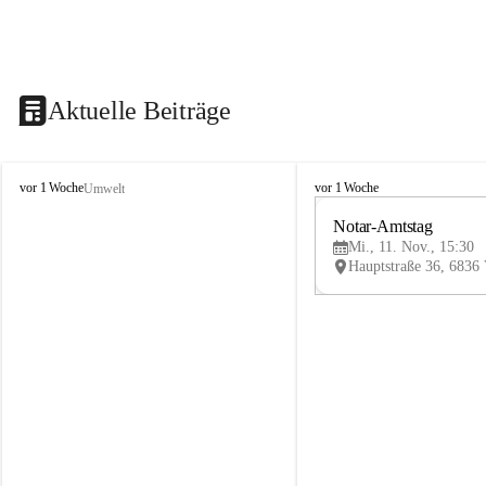
Aktuelle Beiträge
V
V
vor 1 Woche
vor 1 Woche
Umwelt
i
i
k
k
Notar-Amtstag
t
t
Mi., 11. Nov., 15:30
o
o
r
r
s
s
b
b
e
e
r
r
g
g