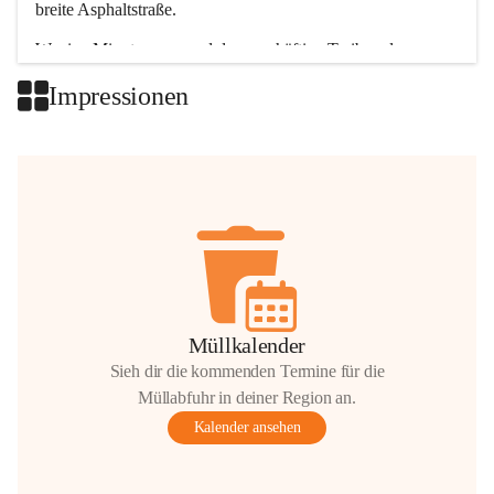
breite Asphaltstraße. 
Wenige Minuten nur, und das geschäftige Treiben der 
Talgemeinden sorgt für abwechslungsreiche Möglichkeiten.
Impressionen
+2
Müllkalender
Sieh dir die kommenden Termine für die
Müllabfuhr in deiner Region an.
Kalender ansehen