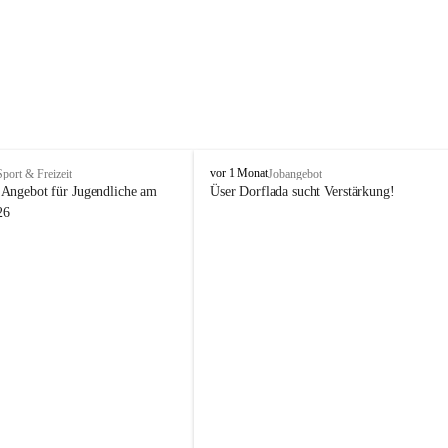
V
vor 1 Monat
Sport & Freizeit
Jobangebot
i
Angebot für Jugendliche am 
Üser Dorflada sucht Verstärkung! 
k
26
t
o
r
s
b
e
r
g