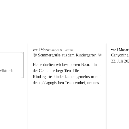
V
V
vor 1 Monat
vor 1 Monat
Kinder & Familie
i
i
🌞 Sommergrüße aus dem Kindergarten 🌞
Canyoning 
k
k
11
22. Juli 20
Heute durften wir besonderen Besuch in 
t
t
NO
o
o
Hauptstraße 36, 6836 Viktorsberg, AUT
der Gemeinde begrüßen: Die 
V
r
r
Kindergartenkinder kamen gemeinsam mit 
s
s
dem pädagogischen Team vorbei, um uns 
b
b
einen schönen Sommer zu wünschen.
e
e
r
r
Vielen Dank für diese liebe Überraschung 
g
g
und die fröhlichen Sommergrüße! Wir 
wünschen allen Kindern, ihren Familien 
sowie dem gesamten Kindergarten-Team 
erholsame, sonnige und wunderschöne 
Sommerferien. 🌼☀️