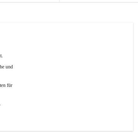
t. 
uhe und 
en für 
 