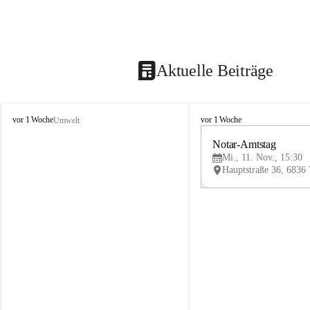
Aktuelle Beiträge
V
V
vor 1 Woche
vor 1 Woche
Umwelt
i
i
k
k
Notar-Amtstag
t
t
Mi., 11. Nov., 15:30
o
o
r
r
s
s
b
b
e
e
r
r
g
g