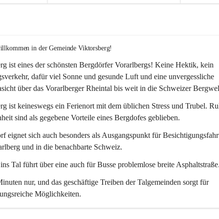
willkommen in der Gemeinde Viktorsberg!
rg ist eines der schönsten Bergdörfer Vorarlbergs! Keine Hektik, kein 
verkehr, dafür viel Sonne und gesunde Luft und eine unvergessliche 
icht über das Vorarlberger Rheintal bis weit in die Schweizer Bergwel
rg ist keineswegs ein Ferienort mit dem üblichen Stress und Trubel. R
eit sind als gegebene Vorteile eines Bergdofes geblieben. 
f eignet sich auch besonders als Ausgangspunkt für Besichtigungsfahrt
rlberg und in die benachbarte Schweiz. 
ns Tal führt über eine auch für Busse problemlose breite Asphaltstraße.
nuten nur, und das geschäftige Treiben der Talgemeinden sorgt für 
ungsreiche Möglichkeiten.