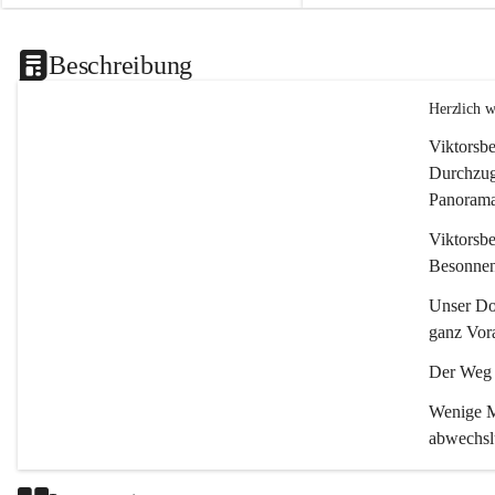
Beschreibung
Herzlich 
Viktorsbe
Durchzugs
Panoramas
Viktorsbe
Besonnenh
Unser Dor
ganz Vora
Der Weg i
Wenige Mi
abwechsl