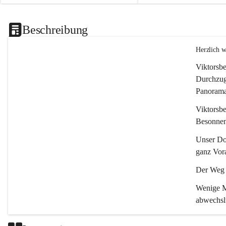
Beschreibung
Herzlich 
Viktorsbe
Durchzugs
Panoramas
Viktorsbe
Besonnenh
Unser Dor
ganz Vora
Der Weg i
Wenige Mi
abwechsl