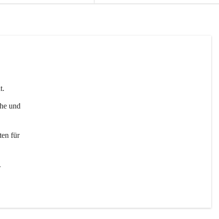
t. 
uhe und 
en für 
 