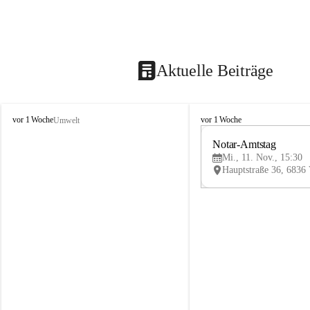
Aktuelle Beiträge
V
V
vor 1 Woche
vor 1 Woche
Umwelt
i
i
k
k
Notar-Amtstag
t
t
Mi., 11. Nov., 15:30
o
o
r
r
s
s
b
b
e
e
r
r
g
g