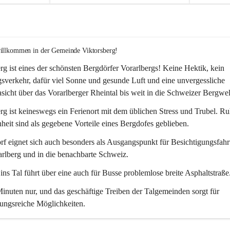
willkommen in der Gemeinde Viktorsberg!
rg ist eines der schönsten Bergdörfer Vorarlbergs! Keine Hektik, kein 
verkehr, dafür viel Sonne und gesunde Luft und eine unvergessliche 
icht über das Vorarlberger Rheintal bis weit in die Schweizer Bergwel
rg ist keineswegs ein Ferienort mit dem üblichen Stress und Trubel. R
eit sind als gegebene Vorteile eines Bergdofes geblieben. 
f eignet sich auch besonders als Ausgangspunkt für Besichtigungsfahrt
rlberg und in die benachbarte Schweiz. 
ns Tal führt über eine auch für Busse problemlose breite Asphaltstraße.
nuten nur, und das geschäftige Treiben der Talgemeinden sorgt für 
ungsreiche Möglichkeiten.