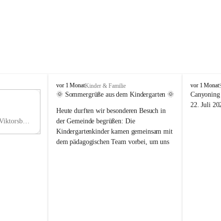
V
V
vor 1 Monat
vor 1 Monat
Kinder & Familie
i
i
🌞 Sommergrüße aus dem Kindergarten 🌞
Canyoning 
k
k
11
22. Juli 20
Heute durften wir besonderen Besuch in 
t
t
NO
o
o
Hauptstraße 36, 6836 Viktorsberg, AUT
der Gemeinde begrüßen: Die 
V
r
r
Kindergartenkinder kamen gemeinsam mit 
s
s
dem pädagogischen Team vorbei, um uns 
b
b
einen schönen Sommer zu wünschen.
e
e
r
r
Vielen Dank für diese liebe Überraschung 
g
g
und die fröhlichen Sommergrüße! Wir 
wünschen allen Kindern, ihren Familien 
sowie dem gesamten Kindergarten-Team 
erholsame, sonnige und wunderschöne 
Sommerferien. 🌼☀️