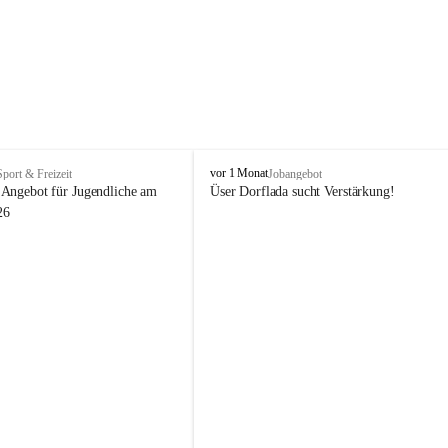
V
vor 1 Monat
Sport & Freizeit
Jobangebot
i
Angebot für Jugendliche am 
Üser Dorflada sucht Verstärkung! 
k
26
t
o
r
s
b
e
r
g