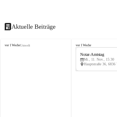
Aktuelle Beiträge
V
V
vor 1 Woche
vor 1 Woche
Umwelt
i
i
k
k
Notar-Amtstag
t
t
Mi., 11. Nov., 15:30
o
o
r
r
s
s
b
b
e
e
r
r
g
g