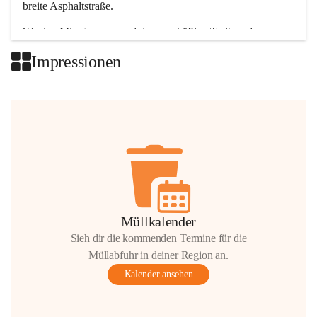
breite Asphaltstraße. 
Wenige Minuten nur, und das geschäftige Treiben der 
Talgemeinden sorgt für abwechslungsreiche Möglichkeiten.
Impressionen
+2
Müllkalender
Sieh dir die kommenden Termine für die
Müllabfuhr in deiner Region an.
Kalender ansehen