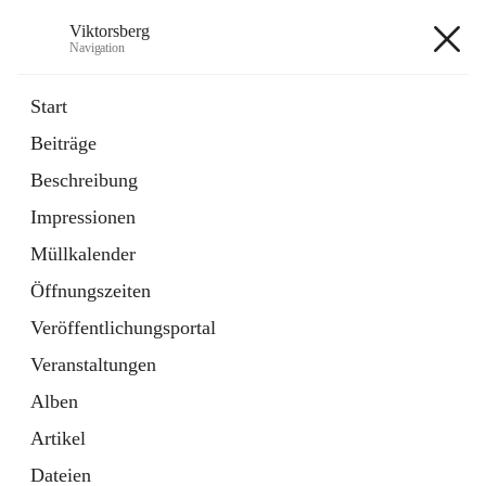
Viktorsberg
Navigation
Viktorsberg
Start
Beiträge
Gemeindepolitik
Beschreibung
1 Schnellzugriff
Impressionen
Bürgerservice
10 Schnellzugriffe
Müllkalender
Öffnungszeiten
+8
Veröffentlichungsportal
Veranstaltungen
Alben
Artikel
Hauptadresse
Dateien