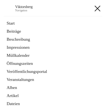
Viktorsberg
Navigation
Viktorsberg
Start
Beiträge
Gemeindepolitik
Beschreibung
1 Schnellzugriff
Impressionen
Bürgerservice
10 Schnellzugriffe
Müllkalender
Öffnungszeiten
+8
Veröffentlichungsportal
Veranstaltungen
Alben
Artikel
Hauptadresse
Dateien