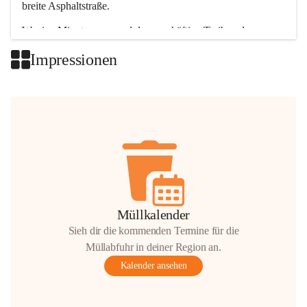
breite Asphaltstraße. 
Wenige Minuten nur, und das geschäftige Treiben der 
Talgemeinden sorgt für abwechslungsreiche Möglichkeiten.
Impressionen
+2
Müllkalender
Sieh dir die kommenden Termine für die
Müllabfuhr in deiner Region an.
Kalender ansehen