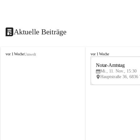
Aktuelle Beiträge
V
V
vor 1 Woche
vor 1 Woche
Umwelt
i
i
k
k
Notar-Amtstag
t
t
Mi., 11. Nov., 15:30
o
o
r
r
s
s
b
b
e
e
r
r
g
g