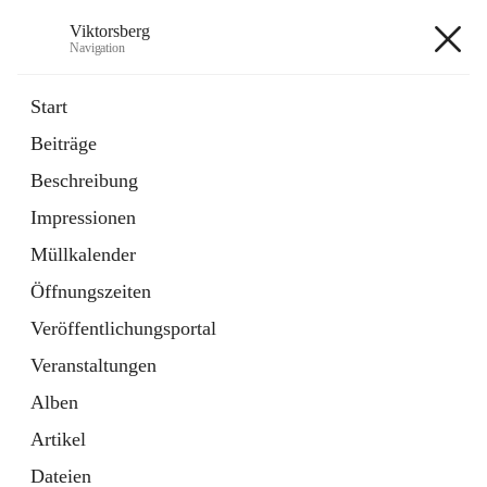
Viktorsberg
Navigation
Viktorsberg
Start
Beiträge
Gemeindepolitik
Beschreibung
1 Schnellzugriff
Impressionen
Bürgerservice
10 Schnellzugriffe
Müllkalender
Öffnungszeiten
+8
Veröffentlichungsportal
Veranstaltungen
Alben
Artikel
Hauptadresse
Dateien