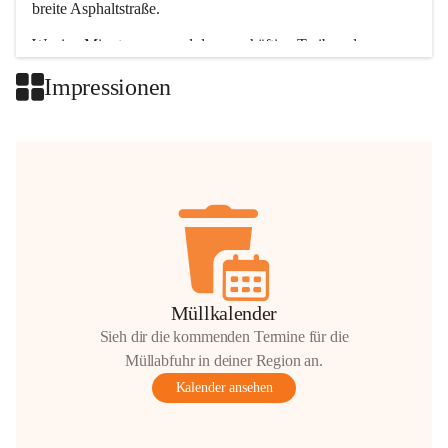
breite Asphaltstraße. 
Wenige Minuten nur, und das geschäftige Treiben der 
Talgemeinden sorgt für abwechslungsreiche Möglichkeiten.
Impressionen
+2
Müllkalender
Sieh dir die kommenden Termine für die
Müllabfuhr in deiner Region an.
Kalender ansehen