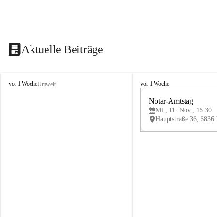
Aktuelle Beiträge
V
V
vor 1 Woche
vor 1 Woche
Umwelt
i
i
k
k
Notar-Amtstag
t
t
Mi., 11. Nov., 15:30
o
o
r
r
s
s
b
b
e
e
r
r
g
g