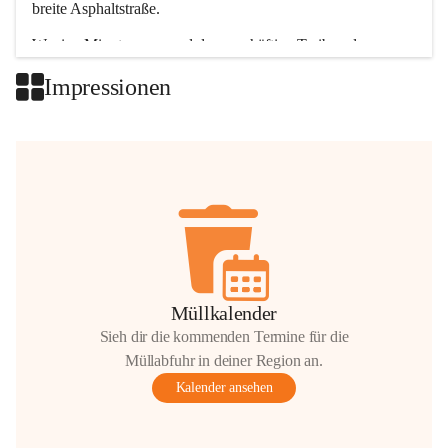
breite Asphaltstraße. 
Wenige Minuten nur, und das geschäftige Treiben der 
Talgemeinden sorgt für abwechslungsreiche Möglichkeiten.
Impressionen
+2
Müllkalender
Sieh dir die kommenden Termine für die
Müllabfuhr in deiner Region an.
Kalender ansehen