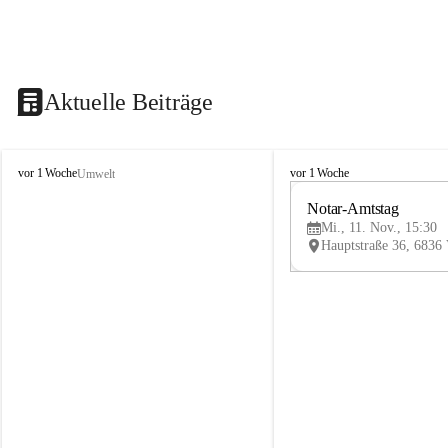
Aktuelle Beiträge
V
V
vor 1 Woche
vor 1 Woche
Umwelt
i
i
k
k
Notar-Amtstag
t
t
Mi., 11. Nov., 15:30
o
o
r
r
s
s
b
b
e
e
r
r
g
g