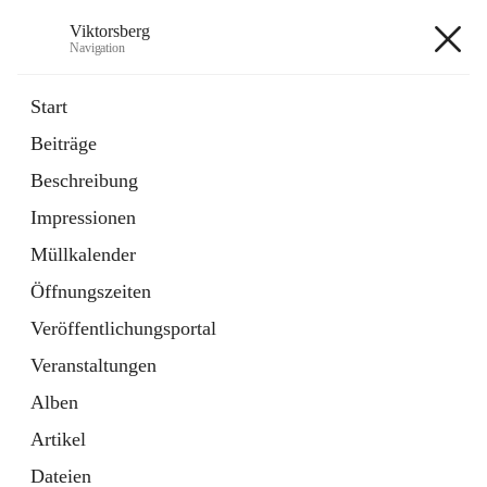
Viktorsberg
Navigation
Viktorsberg
Start
Beiträge
Gemeindepolitik
Beschreibung
1 Schnellzugriff
Impressionen
Bürgerservice
10 Schnellzugriffe
Müllkalender
Öffnungszeiten
+8
Veröffentlichungsportal
Veranstaltungen
Alben
Artikel
Hauptadresse
Dateien