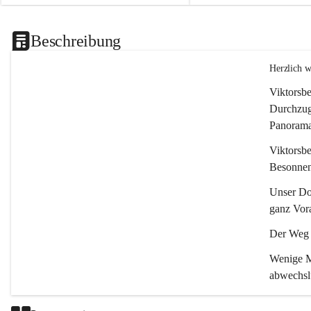
Beschreibung
Herzlich 
Viktorsbe
Durchzugs
Panoramas
Viktorsbe
Besonnenh
Unser Dor
ganz Vora
Der Weg i
Wenige Mi
abwechsl