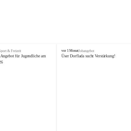
V
vor 1 Monat
Sport & Freizeit
Jobangebot
i
Angebot für Jugendliche am 
Üser Dorflada sucht Verstärkung! 
k
26
t
o
r
s
b
e
r
g