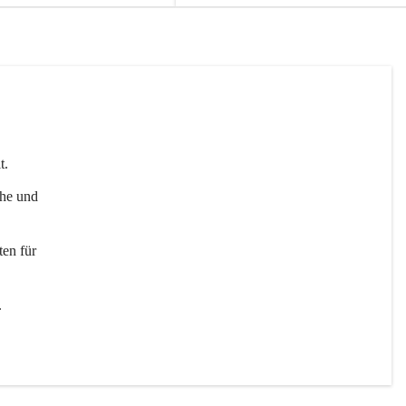
t. 
uhe und 
en für 
 