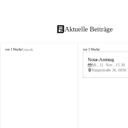
Aktuelle Beiträge
V
V
vor 1 Woche
vor 1 Woche
Umwelt
i
i
k
k
Notar-Amtstag
t
t
Mi., 11. Nov., 15:30
o
o
r
r
s
s
b
b
e
e
r
r
g
g