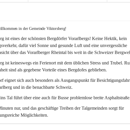
willkommen in der Gemeinde Viktorsberg!
rg ist eines der schönsten Bergdörfer Vorarlbergs! Keine Hektik, kein 
verkehr, dafür viel Sonne und gesunde Luft und eine unvergessliche 
icht über das Vorarlberger Rheintal bis weit in die Schweizer Bergwel
rg ist keineswegs ein Ferienort mit dem üblichen Stress und Trubel. R
eit sind als gegebene Vorteile eines Bergdofes geblieben. 
f eignet sich auch besonders als Ausgangspunkt für Besichtigungsfahrt
rlberg und in die benachbarte Schweiz. 
ns Tal führt über eine auch für Busse problemlose breite Asphaltstraße.
nuten nur, und das geschäftige Treiben der Talgemeinden sorgt für 
ungsreiche Möglichkeiten.