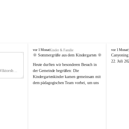
V
V
vor 1 Monat
vor 1 Monat
Kinder & Familie
i
i
🌞 Sommergrüße aus dem Kindergarten 🌞
Canyoning 
k
k
11
22. Juli 20
Heute durften wir besonderen Besuch in 
t
t
NO
o
o
Hauptstraße 36, 6836 Viktorsberg, AUT
der Gemeinde begrüßen: Die 
V
r
r
Kindergartenkinder kamen gemeinsam mit 
s
s
dem pädagogischen Team vorbei, um uns 
b
b
einen schönen Sommer zu wünschen.
e
e
r
r
Vielen Dank für diese liebe Überraschung 
g
g
und die fröhlichen Sommergrüße! Wir 
wünschen allen Kindern, ihren Familien 
sowie dem gesamten Kindergarten-Team 
erholsame, sonnige und wunderschöne 
Sommerferien. 🌼☀️