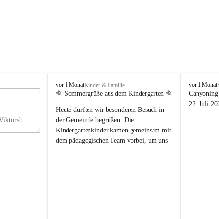
V
V
vor 1 Monat
vor 1 Monat
Kinder & Familie
i
i
🌞 Sommergrüße aus dem Kindergarten 🌞
Canyoning 
k
k
11
22. Juli 20
Heute durften wir besonderen Besuch in 
t
t
NO
o
o
Hauptstraße 36, 6836 Viktorsberg, AUT
der Gemeinde begrüßen: Die 
V
r
r
Kindergartenkinder kamen gemeinsam mit 
s
s
dem pädagogischen Team vorbei, um uns 
b
b
einen schönen Sommer zu wünschen.
e
e
r
r
Vielen Dank für diese liebe Überraschung 
g
g
und die fröhlichen Sommergrüße! Wir 
wünschen allen Kindern, ihren Familien 
sowie dem gesamten Kindergarten-Team 
erholsame, sonnige und wunderschöne 
Sommerferien. 🌼☀️