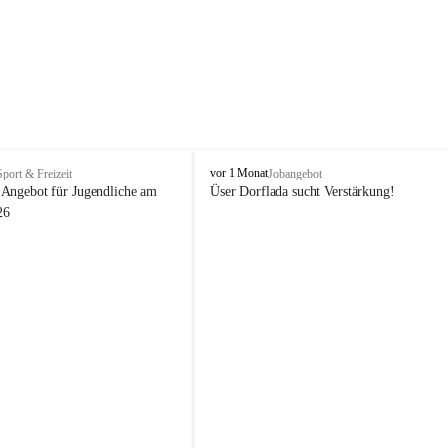
V
vor 1 Monat
Sport & Freizeit
Jobangebot
i
Angebot für Jugendliche am 
Üser Dorflada sucht Verstärkung! 
k
26
t
o
r
s
b
e
r
g