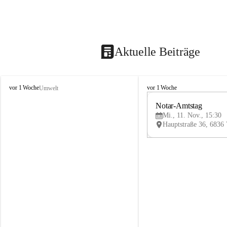
Aktuelle Beiträge
V
V
vor 1 Woche
vor 1 Woche
Umwelt
i
i
k
k
Notar-Amtstag
t
t
Mi., 11. Nov., 15:30
o
o
r
r
s
s
b
b
e
e
r
r
g
g