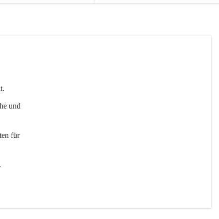
t. 
uhe und 
en für 
 