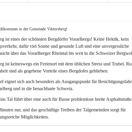
willkommen in der Gemeinde Viktorsberg!
rg ist eines der schönsten Bergdörfer Vorarlbergs! Keine Hektik, kein 
verkehr, dafür viel Sonne und gesunde Luft und eine unvergessliche 
icht über das Vorarlberger Rheintal bis weit in die Schweizer Bergwel
rg ist keineswegs ein Ferienort mit dem üblichen Stress und Trubel. R
eit sind als gegebene Vorteile eines Bergdofes geblieben. 
f eignet sich auch besonders als Ausgangspunkt für Besichtigungsfahrt
rlberg und in die benachbarte Schweiz. 
ns Tal führt über eine auch für Busse problemlose breite Asphaltstraße.
nuten nur, und das geschäftige Treiben der Talgemeinden sorgt für 
ungsreiche Möglichkeiten.