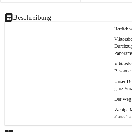
Beschreibung
Herzlich 
Viktorsbe
Durchzugs
Panoramas
Viktorsbe
Besonnenh
Unser Dor
ganz Vora
Der Weg i
Wenige Mi
abwechsl