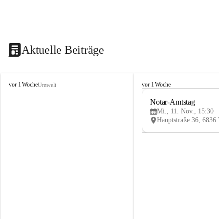
Aktuelle Beiträge
V
V
vor 1 Woche
vor 1 Woche
Umwelt
i
i
k
k
Notar-Amtstag
t
t
Mi., 11. Nov., 15:30
o
o
r
r
s
s
b
b
e
e
r
r
g
g