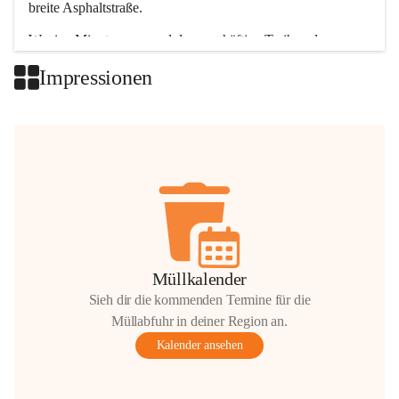
breite Asphaltstraße. 
Wenige Minuten nur, und das geschäftige Treiben der 
Talgemeinden sorgt für abwechslungsreiche Möglichkeiten.
Impressionen
+2
Müllkalender
Sieh dir die kommenden Termine für die
Müllabfuhr in deiner Region an.
Kalender ansehen