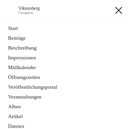
Viktorsberg
Navigation
Viktorsberg
Start
Beiträge
Gemeindepolitik
Beschreibung
1 Schnellzugriff
Impressionen
Bürgerservice
10 Schnellzugriffe
Müllkalender
Öffnungszeiten
+8
Veröffentlichungsportal
Veranstaltungen
Alben
Artikel
Hauptadresse
Dateien