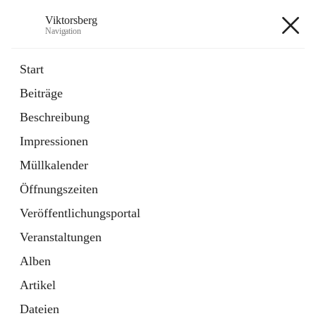
Viktorsberg
Navigation
Viktorsberg
Start
Beiträge
Gemeindepolitik
Beschreibung
1 Schnellzugriff
Impressionen
Bürgerservice
10 Schnellzugriffe
Müllkalender
Öffnungszeiten
+8
Veröffentlichungsportal
Veranstaltungen
Alben
Artikel
Hauptadresse
Dateien