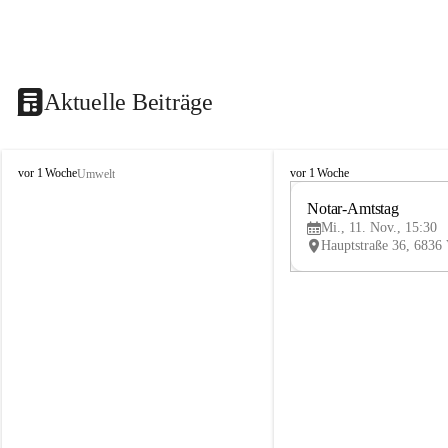
Aktuelle Beiträge
V
V
vor 1 Woche
vor 1 Woche
Umwelt
i
i
k
k
Notar-Amtstag
t
t
Mi., 11. Nov., 15:30
o
o
r
r
s
s
b
b
e
e
r
r
g
g