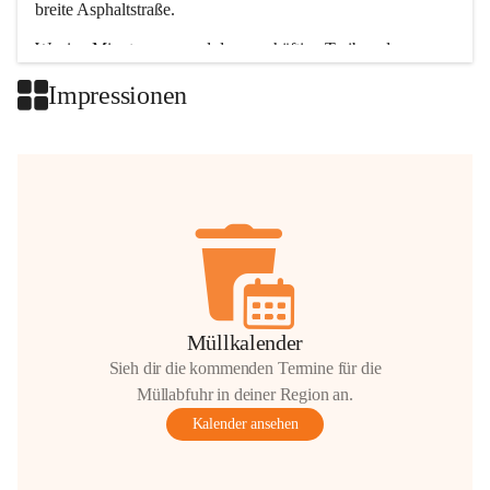
breite Asphaltstraße. 
Wenige Minuten nur, und das geschäftige Treiben der 
Talgemeinden sorgt für abwechslungsreiche Möglichkeiten.
Impressionen
+2
Müllkalender
Sieh dir die kommenden Termine für die
Müllabfuhr in deiner Region an.
Kalender ansehen