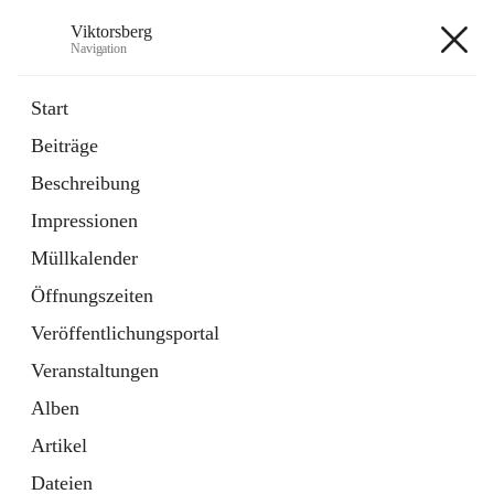
Viktorsberg
Navigation
Viktorsberg
Start
Beiträge
Gemeindepolitik
Beschreibung
1 Schnellzugriff
Impressionen
Bürgerservice
10 Schnellzugriffe
Müllkalender
Öffnungszeiten
+8
Veröffentlichungsportal
Veranstaltungen
Alben
Artikel
Hauptadresse
Dateien