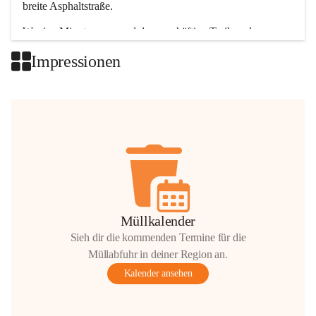
breite Asphaltstraße. 
Wenige Minuten nur, und das geschäftige Treiben der 
Talgemeinden sorgt für abwechslungsreiche Möglichkeiten.
Impressionen
+2
Müllkalender
Sieh dir die kommenden Termine für die
Müllabfuhr in deiner Region an.
Kalender ansehen