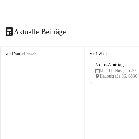
Aktuelle Beiträge
V
V
vor 1 Woche
vor 1 Woche
Umwelt
i
i
k
k
Notar-Amtstag
t
t
Mi., 11. Nov., 15:30
o
o
r
r
s
s
b
b
e
e
r
r
g
g