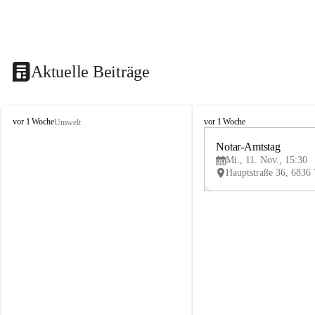
Aktuelle Beiträge
V
V
vor 1 Woche
vor 1 Woche
Umwelt
i
i
k
k
Notar-Amtstag
t
t
Mi., 11. Nov., 15:30
o
o
r
r
s
s
b
b
e
e
r
r
g
g