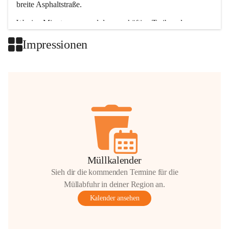
breite Asphaltstraße. 
Wenige Minuten nur, und das geschäftige Treiben der 
Talgemeinden sorgt für abwechslungsreiche Möglichkeiten.
Impressionen
+2
Müllkalender
Sieh dir die kommenden Termine für die
Müllabfuhr in deiner Region an.
Kalender ansehen