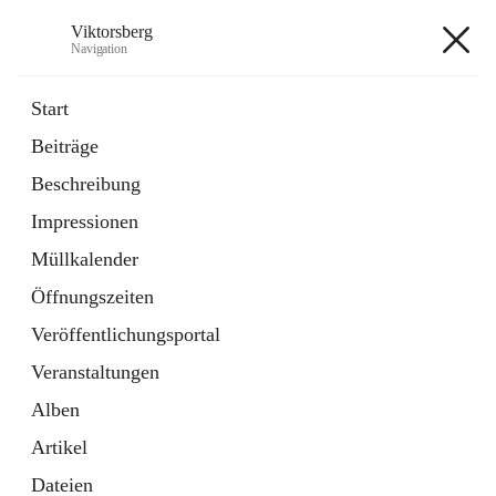
Viktorsberg
Navigation
Viktorsberg
Start
Beiträge
Gemeindepolitik
Beschreibung
1 Schnellzugriff
Impressionen
Bürgerservice
10 Schnellzugriffe
Müllkalender
Öffnungszeiten
+8
Veröffentlichungsportal
Veranstaltungen
Alben
Artikel
Hauptadresse
Dateien