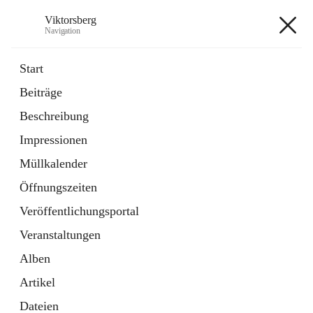
Viktorsberg
Navigation
Viktorsberg
Start
Beiträge
Gemeindepolitik
Beschreibung
1 Schnellzugriff
Impressionen
Bürgerservice
10 Schnellzugriffe
Müllkalender
Öffnungszeiten
+8
Veröffentlichungsportal
Veranstaltungen
Alben
Artikel
Hauptadresse
Dateien