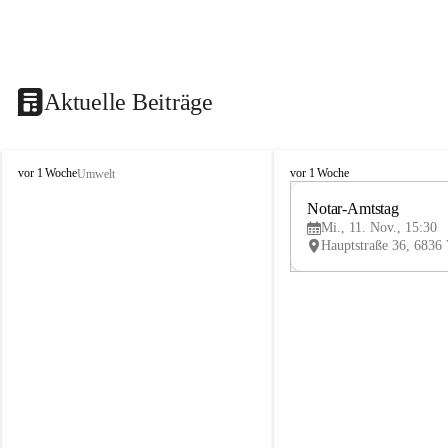
Aktuelle Beiträge
V
V
vor 1 Woche
vor 1 Woche
Umwelt
i
i
k
k
Notar-Amtstag
t
t
Mi., 11. Nov., 15:30
o
o
r
r
s
s
b
b
e
e
r
r
g
g