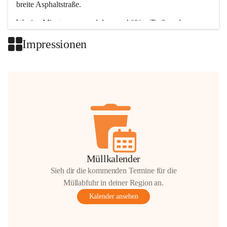
breite Asphaltstraße. 
Wenige Minuten nur, und das geschäftige Treiben der 
Talgemeinden sorgt für abwechslungsreiche Möglichkeiten.
Impressionen
+2
Müllkalender
Sieh dir die kommenden Termine für die
Müllabfuhr in deiner Region an.
Kalender ansehen