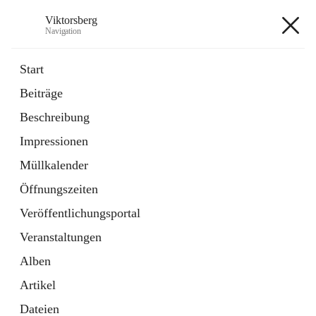
Viktorsberg
Navigation
Viktorsberg
Start
Beiträge
Gemeindepolitik
Beschreibung
1 Schnellzugriff
Impressionen
Bürgerservice
10 Schnellzugriffe
Müllkalender
Öffnungszeiten
+8
Veröffentlichungsportal
Veranstaltungen
Alben
Artikel
Hauptadresse
Dateien