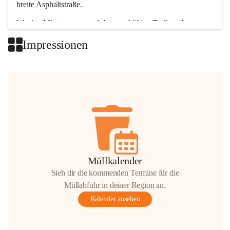
breite Asphaltstraße. 
Wenige Minuten nur, und das geschäftige Treiben der 
Talgemeinden sorgt für abwechslungsreiche Möglichkeiten.
Impressionen
+2
Müllkalender
Sieh dir die kommenden Termine für die
Müllabfuhr in deiner Region an.
Kalender ansehen