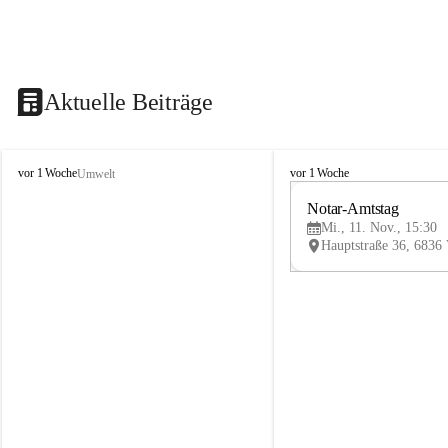
Aktuelle Beiträge
V
V
vor 1 Woche
vor 1 Woche
Umwelt
i
i
k
k
Notar-Amtstag
t
t
Mi., 11. Nov., 15:30
o
o
r
r
s
s
b
b
e
e
r
r
g
g