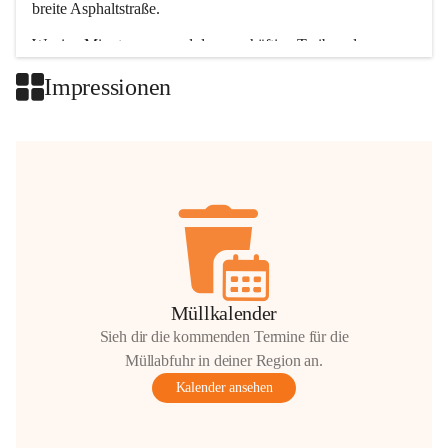
breite Asphaltstraße. 
Wenige Minuten nur, und das geschäftige Treiben der 
Talgemeinden sorgt für abwechslungsreiche Möglichkeiten.
Impressionen
+2
Müllkalender
Sieh dir die kommenden Termine für die
Müllabfuhr in deiner Region an.
Kalender ansehen