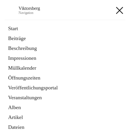
Viktorsberg
Navigation
Viktorsberg
Start
Beiträge
Gemeindepolitik
Beschreibung
1 Schnellzugriff
Impressionen
Bürgerservice
10 Schnellzugriffe
Müllkalender
Öffnungszeiten
+8
Veröffentlichungsportal
Veranstaltungen
Alben
Artikel
Hauptadresse
Dateien