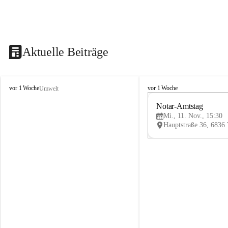
Aktuelle Beiträge
V
V
vor 1 Woche
vor 1 Woche
Umwelt
i
i
k
k
Notar-Amtstag
t
t
Mi., 11. Nov., 15:30
o
o
r
r
s
s
b
b
e
e
r
r
g
g