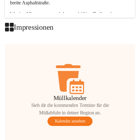
breite Asphaltstraße. 
Wenige Minuten nur, und das geschäftige Treiben der 
Talgemeinden sorgt für abwechslungsreiche Möglichkeiten.
Impressionen
+2
Müllkalender
Sieh dir die kommenden Termine für die
Müllabfuhr in deiner Region an.
Kalender ansehen