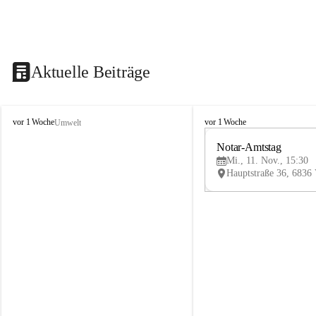
Aktuelle Beiträge
V
V
vor 1 Woche
vor 1 Woche
Umwelt
i
i
k
k
Notar-Amtstag
t
t
Mi., 11. Nov., 15:30
o
o
r
r
s
s
b
b
e
e
r
r
g
g