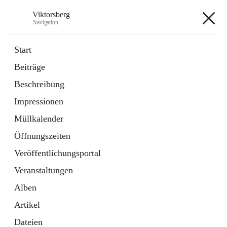
Viktorsberg
Navigation
Viktorsberg
Start
Beiträge
Gemeindepolitik
Beschreibung
1 Schnellzugriff
Impressionen
Bürgerservice
10 Schnellzugriffe
Müllkalender
Öffnungszeiten
+8
Veröffentlichungsportal
Veranstaltungen
Alben
Artikel
Hauptadresse
Dateien