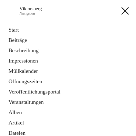
Viktorsberg
Navigation
Viktorsberg
Start
Beiträge
Gemeindepolitik
Beschreibung
1 Schnellzugriff
Impressionen
Bürgerservice
10 Schnellzugriffe
Müllkalender
Öffnungszeiten
+8
Veröffentlichungsportal
Veranstaltungen
Alben
Artikel
Hauptadresse
Dateien