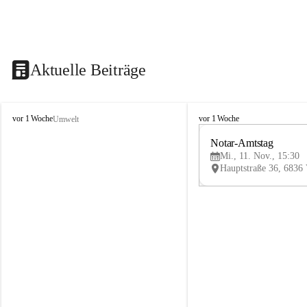
Aktuelle Beiträge
V
V
vor 1 Woche
vor 1 Woche
Umwelt
i
i
k
k
Notar-Amtstag
t
t
Mi., 11. Nov., 15:30
o
o
r
r
s
s
b
b
e
e
r
r
g
g