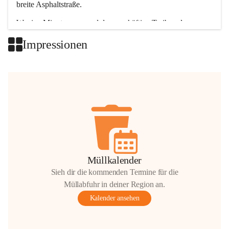
breite Asphaltstraße. 
Wenige Minuten nur, und das geschäftige Treiben der 
Talgemeinden sorgt für abwechslungsreiche Möglichkeiten.
Impressionen
+2
Müllkalender
Sieh dir die kommenden Termine für die
Müllabfuhr in deiner Region an.
Kalender ansehen