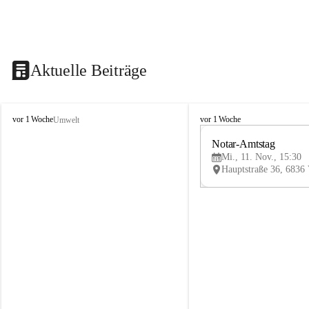
Aktuelle Beiträge
V
V
vor 1 Woche
vor 1 Woche
Umwelt
i
i
k
k
Notar-Amtstag
t
t
Mi., 11. Nov., 15:30
o
o
r
r
s
s
b
b
e
e
r
r
g
g