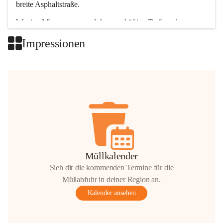
breite Asphaltstraße. 
Wenige Minuten nur, und das geschäftige Treiben der 
Talgemeinden sorgt für abwechslungsreiche Möglichkeiten.
Impressionen
+2
Müllkalender
Sieh dir die kommenden Termine für die
Müllabfuhr in deiner Region an.
Kalender ansehen