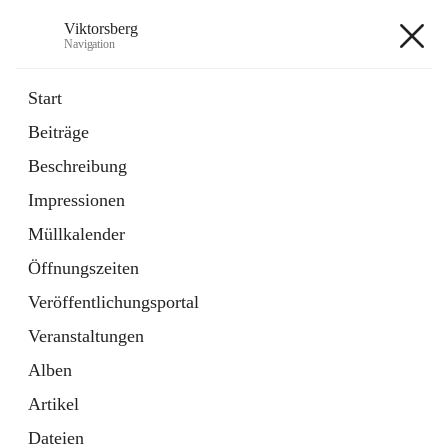
Viktorsberg
Navigation
Viktorsberg
Start
Beiträge
Gemeindepolitik
Beschreibung
1 Schnellzugriff
Impressionen
Bürgerservice
10 Schnellzugriffe
Müllkalender
Öffnungszeiten
+8
Veröffentlichungsportal
Veranstaltungen
Alben
Artikel
Hauptadresse
Dateien