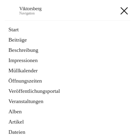
Viktorsberg
Navigation
Viktorsberg
Start
Beiträge
Gemeindepolitik
Beschreibung
1 Schnellzugriff
Impressionen
Bürgerservice
10 Schnellzugriffe
Müllkalender
Öffnungszeiten
+8
Veröffentlichungsportal
Veranstaltungen
Alben
Artikel
Hauptadresse
Dateien