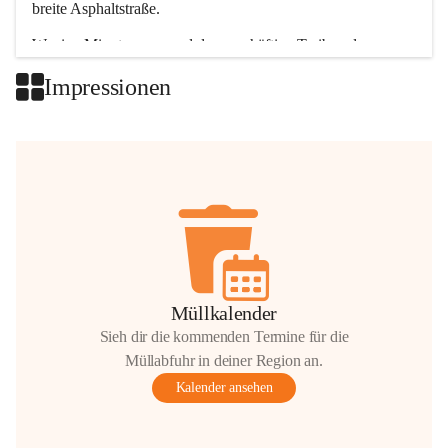
breite Asphaltstraße. 
Wenige Minuten nur, und das geschäftige Treiben der 
Talgemeinden sorgt für abwechslungsreiche Möglichkeiten.
Impressionen
+2
Müllkalender
Sieh dir die kommenden Termine für die
Müllabfuhr in deiner Region an.
Kalender ansehen