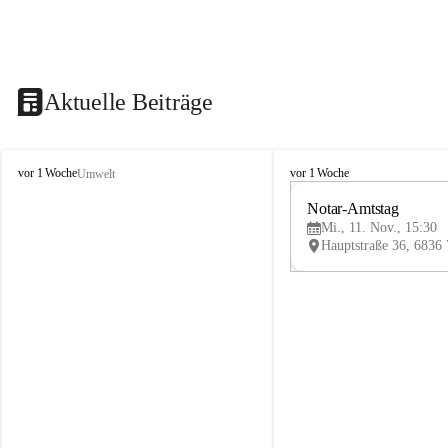
Aktuelle Beiträge
V
V
vor 1 Woche
vor 1 Woche
Umwelt
i
i
k
k
Notar-Amtstag
t
t
Mi., 11. Nov., 15:30
o
o
r
r
s
s
b
b
e
e
r
r
g
g