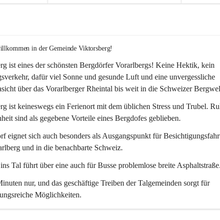
willkommen in der Gemeinde Viktorsberg!
rg ist eines der schönsten Bergdörfer Vorarlbergs! Keine Hektik, kein 
verkehr, dafür viel Sonne und gesunde Luft und eine unvergessliche 
icht über das Vorarlberger Rheintal bis weit in die Schweizer Bergwel
rg ist keineswegs ein Ferienort mit dem üblichen Stress und Trubel. R
eit sind als gegebene Vorteile eines Bergdofes geblieben. 
f eignet sich auch besonders als Ausgangspunkt für Besichtigungsfahrt
rlberg und in die benachbarte Schweiz. 
ns Tal führt über eine auch für Busse problemlose breite Asphaltstraße.
nuten nur, und das geschäftige Treiben der Talgemeinden sorgt für 
ungsreiche Möglichkeiten.