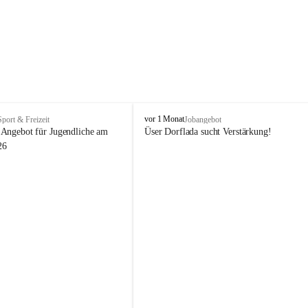
V
vor 1 Monat
Sport & Freizeit
Jobangebot
i
Angebot für Jugendliche am 
Üser Dorflada sucht Verstärkung! 
k
26
t
o
r
s
b
e
r
g