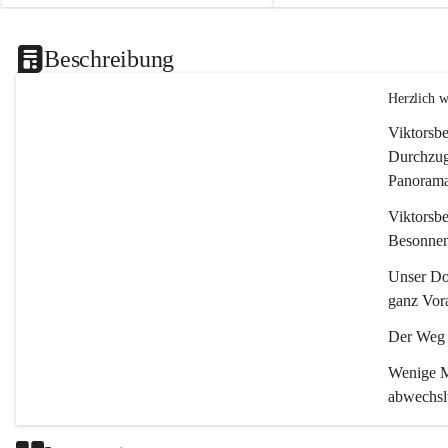
Beschreibung
Herzlich 
Viktorsbe
Durchzugs
Panoramas
Viktorsbe
Besonnenh
Unser Dor
ganz Vora
Der Weg i
Wenige Mi
abwechsl