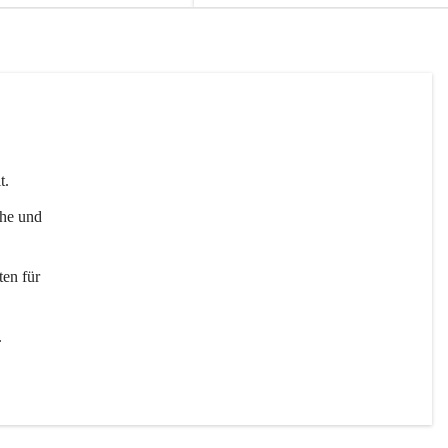
t. 
uhe und 
en für 
 