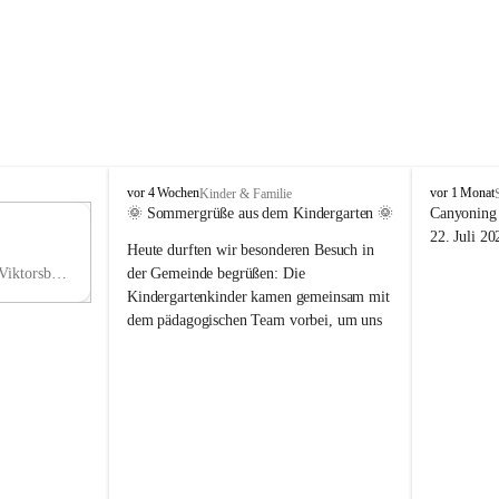
V
V
vor 4 Wochen
vor 1 Monat
Kinder & Familie
i
i
🌞 Sommergrüße aus dem Kindergarten 🌞
Canyoning 
k
k
11
22. Juli 20
Heute durften wir besonderen Besuch in 
t
t
NO
o
o
Hauptstraße 36, 6836 Viktorsberg, AUT
der Gemeinde begrüßen: Die 
V
r
r
Kindergartenkinder kamen gemeinsam mit 
s
s
dem pädagogischen Team vorbei, um uns 
b
b
einen schönen Sommer zu wünschen.
e
e
r
r
Vielen Dank für diese liebe Überraschung 
g
g
und die fröhlichen Sommergrüße! Wir 
wünschen allen Kindern, ihren Familien 
sowie dem gesamten Kindergarten-Team 
erholsame, sonnige und wunderschöne 
Sommerferien. 🌼☀️