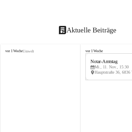
Aktuelle Beiträge
V
V
vor 1 Woche
vor 1 Woche
Umwelt
i
i
k
k
Notar-Amtstag
t
t
Mi., 11. Nov., 15:30
o
o
r
r
s
s
b
b
e
e
r
r
g
g