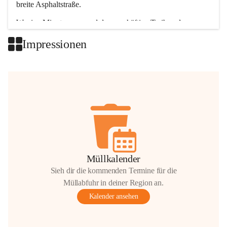
breite Asphaltstraße. 
Wenige Minuten nur, und das geschäftige Treiben der 
Talgemeinden sorgt für abwechslungsreiche Möglichkeiten.
Impressionen
+2
Müllkalender
Sieh dir die kommenden Termine für die
Müllabfuhr in deiner Region an.
Kalender ansehen