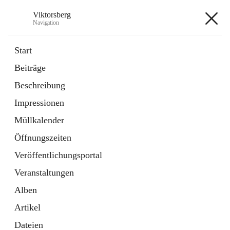
Viktorsberg
Navigation
Viktorsberg
Start
Beiträge
Gemeindepolitik
Beschreibung
1 Schnellzugriff
Impressionen
Bürgerservice
10 Schnellzugriffe
Müllkalender
Öffnungszeiten
+8
Veröffentlichungsportal
Veranstaltungen
Alben
Artikel
Hauptadresse
Dateien