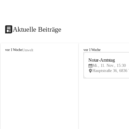
Aktuelle Beiträge
V
V
vor 1 Woche
vor 1 Woche
Umwelt
i
i
k
k
Notar-Amtstag
t
t
Mi., 11. Nov., 15:30
o
o
r
r
s
s
b
b
e
e
r
r
g
g