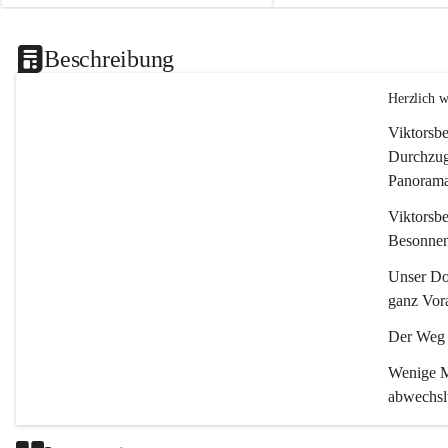
Beschreibung
Herzlich 
Viktorsbe
Durchzugs
Panoramas
Viktorsbe
Besonnenh
Unser Dor
ganz Vora
Der Weg i
Wenige Mi
abwechsl