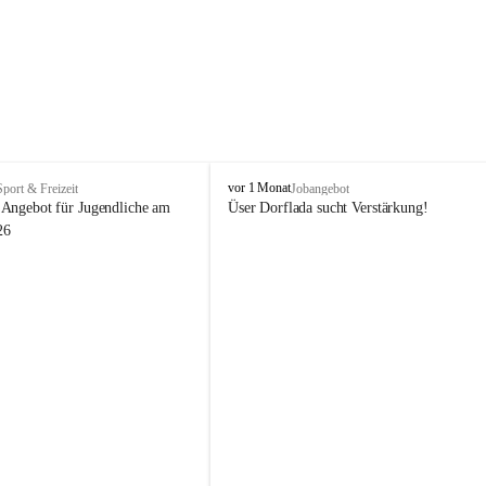
V
vor 1 Monat
Sport & Freizeit
Jobangebot
i
Angebot für Jugendliche am 
Üser Dorflada sucht Verstärkung! 
k
26
t
o
r
s
b
e
r
g