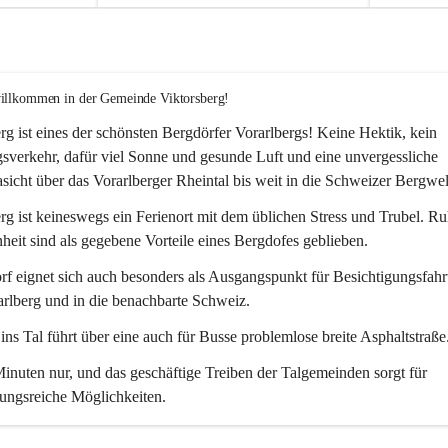
willkommen in der Gemeinde Viktorsberg!
rg ist eines der schönsten Bergdörfer Vorarlbergs! Keine Hektik, kein 
verkehr, dafür viel Sonne und gesunde Luft und eine unvergessliche 
icht über das Vorarlberger Rheintal bis weit in die Schweizer Bergwel
rg ist keineswegs ein Ferienort mit dem üblichen Stress und Trubel. R
eit sind als gegebene Vorteile eines Bergdofes geblieben. 
f eignet sich auch besonders als Ausgangspunkt für Besichtigungsfahrt
rlberg und in die benachbarte Schweiz. 
ns Tal führt über eine auch für Busse problemlose breite Asphaltstraße.
nuten nur, und das geschäftige Treiben der Talgemeinden sorgt für 
ungsreiche Möglichkeiten.