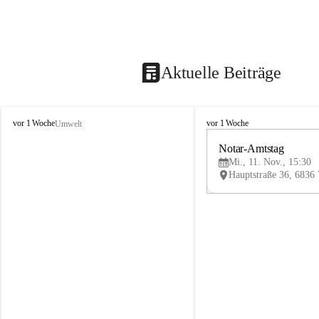
Aktuelle Beiträge
V
V
vor 1 Woche
vor 1 Woche
Umwelt
i
i
k
k
Notar-Amtstag
t
t
Mi., 11. Nov., 15:30
o
o
r
r
s
s
b
b
e
e
r
r
g
g