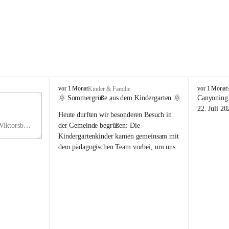
V
V
vor 1 Monat
vor 1 Monat
Kinder & Familie
i
i
🌞 Sommergrüße aus dem Kindergarten 🌞
Canyoning 
k
k
11
22. Juli 20
Heute durften wir besonderen Besuch in 
t
t
NO
o
o
Hauptstraße 36, 6836 Viktorsberg, AUT
der Gemeinde begrüßen: Die 
V
r
r
Kindergartenkinder kamen gemeinsam mit 
s
s
dem pädagogischen Team vorbei, um uns 
b
b
einen schönen Sommer zu wünschen.
e
e
r
r
Vielen Dank für diese liebe Überraschung 
g
g
und die fröhlichen Sommergrüße! Wir 
wünschen allen Kindern, ihren Familien 
sowie dem gesamten Kindergarten-Team 
erholsame, sonnige und wunderschöne 
Sommerferien. 🌼☀️