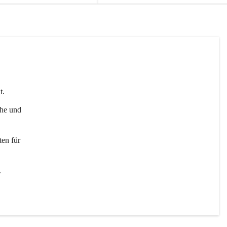
t. 
uhe und 
en für 
 