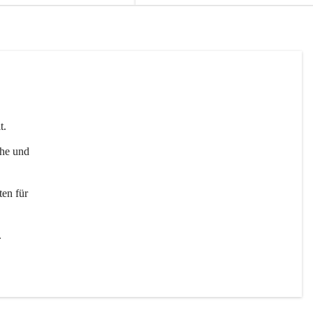
t. 
uhe und 
en für 
 