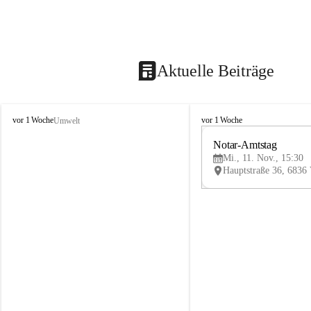
Aktuelle Beiträge
V
V
vor 1 Woche
vor 1 Woche
Umwelt
i
i
k
k
Notar-Amtstag
t
t
Mi., 11. Nov., 15:30
o
o
r
r
s
s
b
b
e
e
r
r
g
g