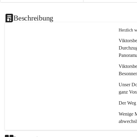
Beschreibung
Herzlich 
Viktorsbe
Durchzugs
Panoramas
Viktorsbe
Besonnenh
Unser Dor
ganz Vora
Der Weg i
Wenige Mi
abwechsl