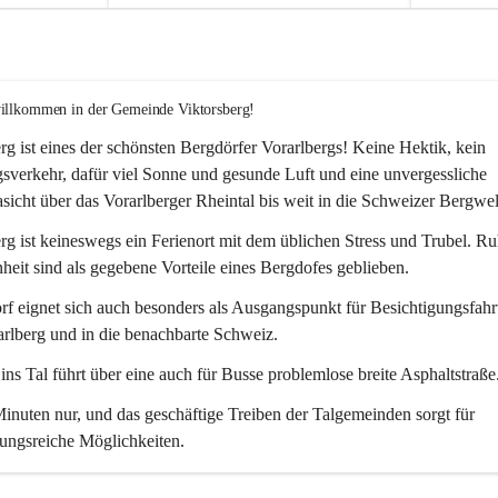
willkommen in der Gemeinde Viktorsberg!
rg ist eines der schönsten Bergdörfer Vorarlbergs! Keine Hektik, kein 
verkehr, dafür viel Sonne und gesunde Luft und eine unvergessliche 
icht über das Vorarlberger Rheintal bis weit in die Schweizer Bergwel
rg ist keineswegs ein Ferienort mit dem üblichen Stress und Trubel. R
eit sind als gegebene Vorteile eines Bergdofes geblieben. 
f eignet sich auch besonders als Ausgangspunkt für Besichtigungsfahrt
rlberg und in die benachbarte Schweiz. 
ns Tal führt über eine auch für Busse problemlose breite Asphaltstraße.
nuten nur, und das geschäftige Treiben der Talgemeinden sorgt für 
ungsreiche Möglichkeiten.