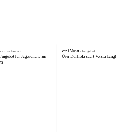
V
vor 1 Monat
Sport & Freizeit
Jobangebot
i
Angebot für Jugendliche am 
Üser Dorflada sucht Verstärkung! 
k
26
t
o
r
s
b
e
r
g