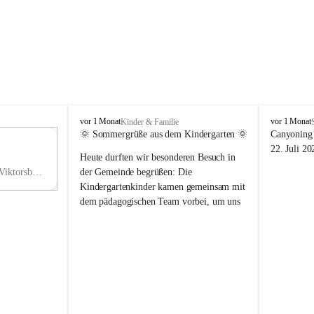
V
V
vor 1 Monat
vor 1 Monat
Kinder & Familie
i
i
🌞 Sommergrüße aus dem Kindergarten 🌞
Canyoning 
k
k
11
22. Juli 20
Heute durften wir besonderen Besuch in 
t
t
NO
o
o
Hauptstraße 36, 6836 Viktorsberg, AUT
der Gemeinde begrüßen: Die 
V
r
r
Kindergartenkinder kamen gemeinsam mit 
s
s
dem pädagogischen Team vorbei, um uns 
b
b
einen schönen Sommer zu wünschen.
e
e
r
r
Vielen Dank für diese liebe Überraschung 
g
g
und die fröhlichen Sommergrüße! Wir 
wünschen allen Kindern, ihren Familien 
sowie dem gesamten Kindergarten-Team 
erholsame, sonnige und wunderschöne 
Sommerferien. 🌼☀️