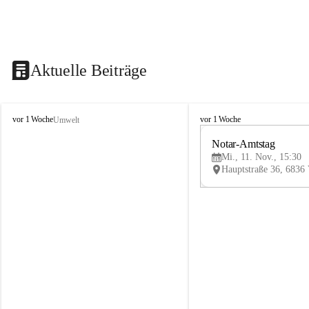
Aktuelle Beiträge
V
V
vor 1 Woche
vor 1 Woche
Umwelt
i
i
k
k
Notar-Amtstag
t
t
Mi., 11. Nov., 15:30
o
o
r
r
s
s
b
b
e
e
r
r
g
g