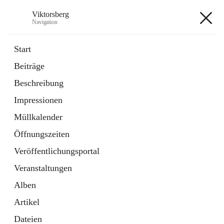
Viktorsberg
Navigation
Viktorsberg
Start
Beiträge
Gemeindepolitik
Beschreibung
1 Schnellzugriff
Impressionen
Bürgerservice
10 Schnellzugriffe
Müllkalender
Öffnungszeiten
+8
Veröffentlichungsportal
Veranstaltungen
Alben
Artikel
Hauptadresse
Dateien