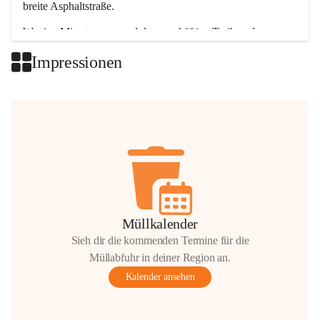
breite Asphaltstraße. 
Wenige Minuten nur, und das geschäftige Treiben der 
Talgemeinden sorgt für abwechslungsreiche Möglichkeiten.
Impressionen
+2
Müllkalender
Sieh dir die kommenden Termine für die
Müllabfuhr in deiner Region an.
Kalender ansehen