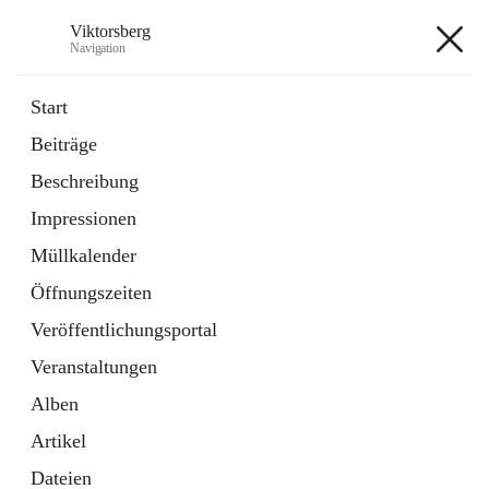
Viktorsberg
Navigation
Viktorsberg
Start
Beiträge
Gemeindepolitik
Beschreibung
1 Schnellzugriff
Impressionen
Bürgerservice
10 Schnellzugriffe
Müllkalender
Öffnungszeiten
+8
Veröffentlichungsportal
Veranstaltungen
Alben
Artikel
Hauptadresse
Dateien