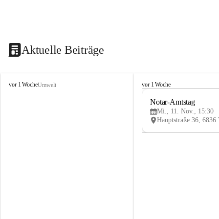
Aktuelle Beiträge
V
V
vor 1 Woche
vor 1 Woche
Umwelt
i
i
k
k
Notar-Amtstag
t
t
Mi., 11. Nov., 15:30
o
o
r
r
s
s
b
b
e
e
r
r
g
g