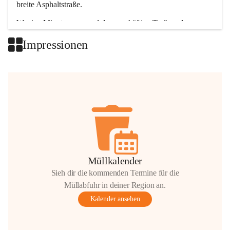
breite Asphaltstraße. 
Wenige Minuten nur, und das geschäftige Treiben der 
Talgemeinden sorgt für abwechslungsreiche Möglichkeiten.
Impressionen
+2
Müllkalender
Sieh dir die kommenden Termine für die
Müllabfuhr in deiner Region an.
Kalender ansehen