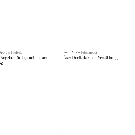
V
vor 1 Monat
Sport & Freizeit
Jobangebot
i
Angebot für Jugendliche am 
Üser Dorflada sucht Verstärkung! 
k
26
t
o
r
s
b
e
r
g