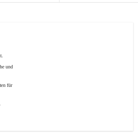
t. 
uhe und 
en für 
 