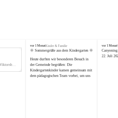
V
V
vor 1 Monat
vor 1 Monat
Kinder & Familie
i
i
🌞 Sommergrüße aus dem Kindergarten 🌞
Canyoning 
k
k
11
22. Juli 20
Heute durften wir besonderen Besuch in 
t
t
NO
o
o
Hauptstraße 36, 6836 Viktorsberg, AUT
der Gemeinde begrüßen: Die 
V
r
r
Kindergartenkinder kamen gemeinsam mit 
s
s
dem pädagogischen Team vorbei, um uns 
b
b
einen schönen Sommer zu wünschen.
e
e
r
r
Vielen Dank für diese liebe Überraschung 
g
g
und die fröhlichen Sommergrüße! Wir 
wünschen allen Kindern, ihren Familien 
sowie dem gesamten Kindergarten-Team 
erholsame, sonnige und wunderschöne 
Sommerferien. 🌼☀️