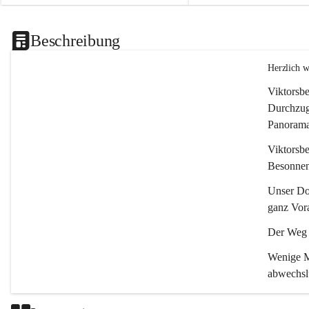
Beschreibung
Herzlich 
Viktorsbe
Durchzugs
Panoramas
Viktorsbe
Besonnenh
Unser Dor
ganz Vora
Der Weg i
Wenige Mi
abwechsl