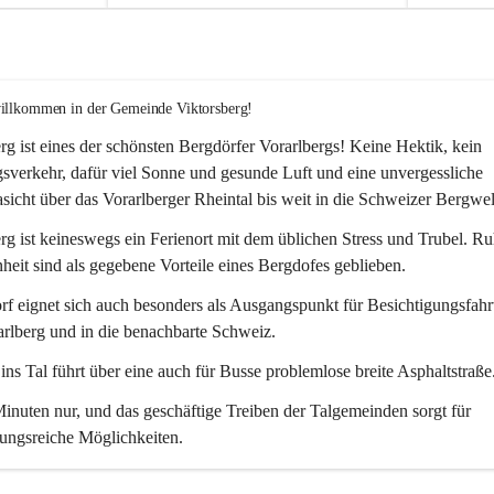
willkommen in der Gemeinde Viktorsberg!
rg ist eines der schönsten Bergdörfer Vorarlbergs! Keine Hektik, kein 
verkehr, dafür viel Sonne und gesunde Luft und eine unvergessliche 
icht über das Vorarlberger Rheintal bis weit in die Schweizer Bergwel
rg ist keineswegs ein Ferienort mit dem üblichen Stress und Trubel. R
eit sind als gegebene Vorteile eines Bergdofes geblieben. 
f eignet sich auch besonders als Ausgangspunkt für Besichtigungsfahrt
rlberg und in die benachbarte Schweiz. 
ns Tal führt über eine auch für Busse problemlose breite Asphaltstraße.
nuten nur, und das geschäftige Treiben der Talgemeinden sorgt für 
ungsreiche Möglichkeiten.