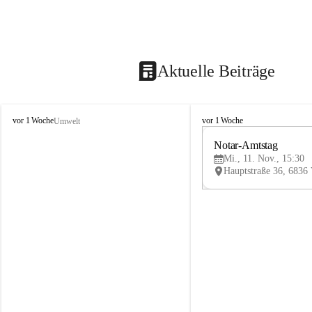
Aktuelle Beiträge
V
V
vor 1 Woche
vor 1 Woche
Umwelt
i
i
k
k
Notar-Amtstag
t
t
Mi., 11. Nov., 15:30
o
o
r
r
s
s
b
b
e
e
r
r
g
g