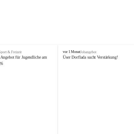
V
vor 1 Monat
Sport & Freizeit
Jobangebot
i
Angebot für Jugendliche am 
Üser Dorflada sucht Verstärkung! 
k
26
t
o
r
s
b
e
r
g