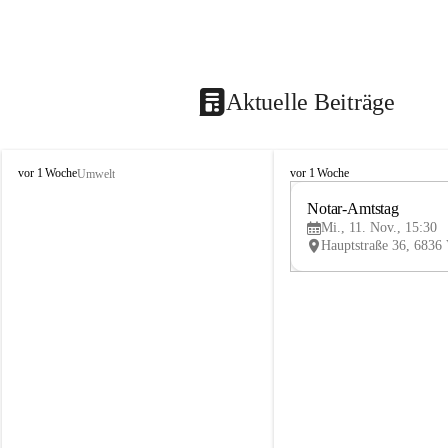
Aktuelle Beiträge
V
V
vor 1 Woche
vor 1 Woche
Umwelt
i
i
k
k
Notar-Amtstag
t
t
Mi., 11. Nov., 15:30
o
o
r
r
s
s
b
b
e
e
r
r
g
g