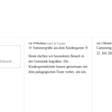
V
V
vor 4 Wochen
vor 1 Monat
Kinder & Familie
i
i
🌞 Sommergrüße aus dem Kindergarten 🌞
Canyoning 
k
k
11
22. Juli 20
Heute durften wir besonderen Besuch in 
t
t
NO
o
o
Hauptstraße 36, 6836 Viktorsberg, AUT
der Gemeinde begrüßen: Die 
V
r
r
Kindergartenkinder kamen gemeinsam mit 
s
s
dem pädagogischen Team vorbei, um uns 
b
b
einen schönen Sommer zu wünschen.
e
e
r
r
Vielen Dank für diese liebe Überraschung 
g
g
und die fröhlichen Sommergrüße! Wir 
wünschen allen Kindern, ihren Familien 
sowie dem gesamten Kindergarten-Team 
erholsame, sonnige und wunderschöne 
Sommerferien. 🌼☀️