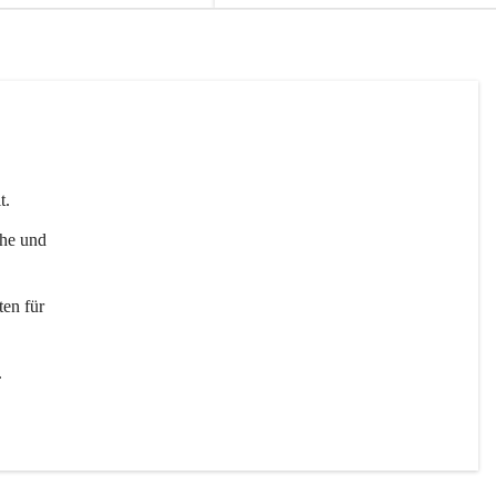
t. 
uhe und 
en für 
 