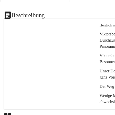
Beschreibung
Herzlich 
Viktorsbe
Durchzugs
Panoramas
Viktorsbe
Besonnenh
Unser Dor
ganz Vora
Der Weg i
Wenige Mi
abwechsl