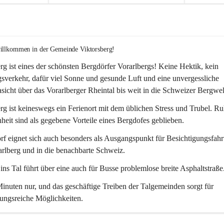
willkommen in der Gemeinde Viktorsberg!
rg ist eines der schönsten Bergdörfer Vorarlbergs! Keine Hektik, kein 
verkehr, dafür viel Sonne und gesunde Luft und eine unvergessliche 
icht über das Vorarlberger Rheintal bis weit in die Schweizer Bergwel
rg ist keineswegs ein Ferienort mit dem üblichen Stress und Trubel. R
eit sind als gegebene Vorteile eines Bergdofes geblieben. 
f eignet sich auch besonders als Ausgangspunkt für Besichtigungsfahrt
rlberg und in die benachbarte Schweiz. 
ns Tal führt über eine auch für Busse problemlose breite Asphaltstraße.
nuten nur, und das geschäftige Treiben der Talgemeinden sorgt für 
ungsreiche Möglichkeiten.