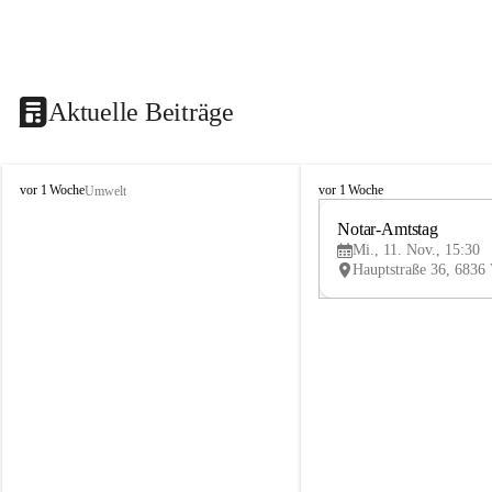
Aktuelle Beiträge
V
V
vor 1 Woche
vor 1 Woche
Umwelt
i
i
k
k
Notar-Amtstag
t
t
Mi., 11. Nov., 15:30
o
o
r
r
s
s
b
b
e
e
r
r
g
g