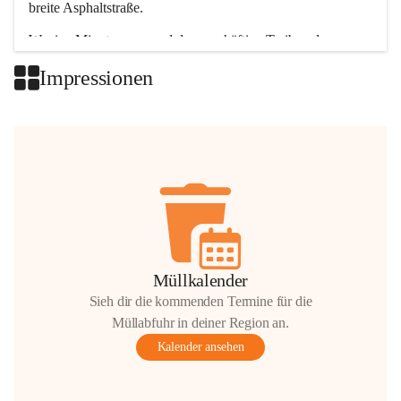
breite Asphaltstraße. 
Wenige Minuten nur, und das geschäftige Treiben der 
Talgemeinden sorgt für abwechslungsreiche Möglichkeiten.
Impressionen
+2
Müllkalender
Sieh dir die kommenden Termine für die
Müllabfuhr in deiner Region an.
Kalender ansehen