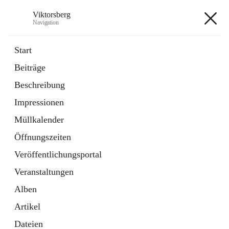
Viktorsberg
Navigation
Viktorsberg
Start
Beiträge
Gemeindepolitik
Beschreibung
1 Schnellzugriff
Impressionen
Bürgerservice
10 Schnellzugriffe
Müllkalender
Öffnungszeiten
+8
Veröffentlichungsportal
Veranstaltungen
Alben
Artikel
Hauptadresse
Dateien