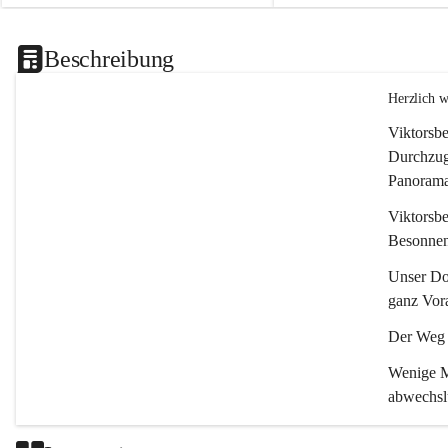
Beschreibung
Herzlich 
Viktorsbe
Durchzugs
Panoramas
Viktorsbe
Besonnenh
Unser Dor
ganz Vora
Der Weg i
Wenige Mi
abwechsl