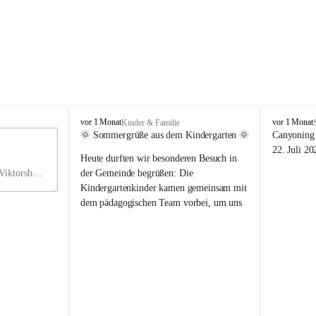
V
V
vor 1 Monat
vor 1 Monat
Kinder & Familie
i
i
🌞 Sommergrüße aus dem Kindergarten 🌞
Canyoning 
k
k
11
22. Juli 20
Heute durften wir besonderen Besuch in 
t
t
NO
o
o
Hauptstraße 36, 6836 Viktorsberg, AUT
der Gemeinde begrüßen: Die 
V
r
r
Kindergartenkinder kamen gemeinsam mit 
s
s
dem pädagogischen Team vorbei, um uns 
b
b
einen schönen Sommer zu wünschen.
e
e
r
r
Vielen Dank für diese liebe Überraschung 
g
g
und die fröhlichen Sommergrüße! Wir 
wünschen allen Kindern, ihren Familien 
sowie dem gesamten Kindergarten-Team 
erholsame, sonnige und wunderschöne 
Sommerferien. 🌼☀️