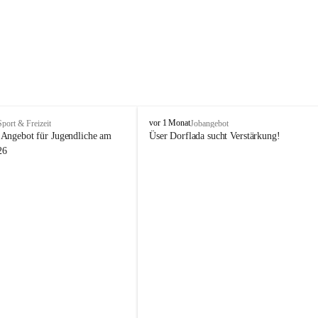
V
vor 1 Monat
Sport & Freizeit
Jobangebot
i
Angebot für Jugendliche am 
Üser Dorflada sucht Verstärkung! 
k
26
t
o
r
s
b
e
r
g