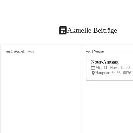
Aktuelle Beiträge
V
V
vor 1 Woche
vor 1 Woche
Umwelt
i
i
k
k
Notar-Amtstag
t
t
Mi., 11. Nov., 15:30
o
o
r
r
s
s
b
b
e
e
r
r
g
g