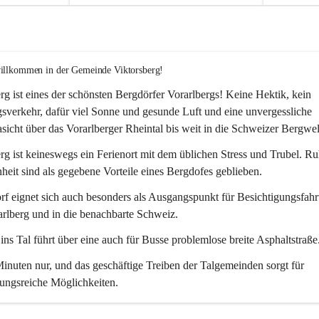
willkommen in der Gemeinde Viktorsberg!
rg ist eines der schönsten Bergdörfer Vorarlbergs! Keine Hektik, kein 
verkehr, dafür viel Sonne und gesunde Luft und eine unvergessliche 
icht über das Vorarlberger Rheintal bis weit in die Schweizer Bergwel
rg ist keineswegs ein Ferienort mit dem üblichen Stress und Trubel. R
eit sind als gegebene Vorteile eines Bergdofes geblieben. 
f eignet sich auch besonders als Ausgangspunkt für Besichtigungsfahrt
rlberg und in die benachbarte Schweiz. 
ns Tal führt über eine auch für Busse problemlose breite Asphaltstraße.
nuten nur, und das geschäftige Treiben der Talgemeinden sorgt für 
ungsreiche Möglichkeiten.