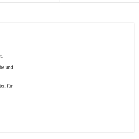
t. 
uhe und 
en für 
 