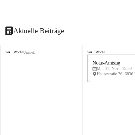
Aktuelle Beiträge
V
V
vor 1 Woche
vor 1 Woche
Umwelt
i
i
k
k
Notar-Amtstag
t
t
Mi., 11. Nov., 15:30
o
o
r
r
s
s
b
b
e
e
r
r
g
g