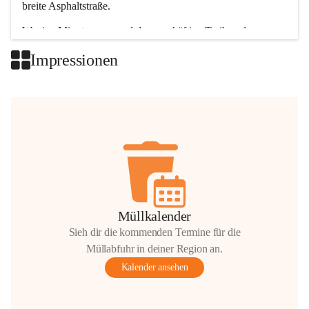
breite Asphaltstraße. 
Wenige Minuten nur, und das geschäftige Treiben der 
Talgemeinden sorgt für abwechslungsreiche Möglichkeiten.
Impressionen
+2
Müllkalender
Sieh dir die kommenden Termine für die
Müllabfuhr in deiner Region an.
Kalender ansehen