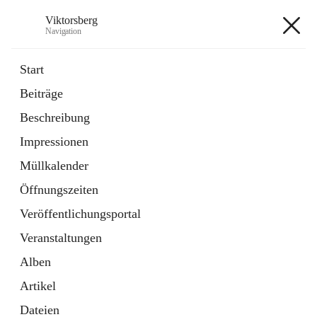
Viktorsberg
Navigation
Viktorsberg
Start
Beiträge
Gemeindepolitik
Beschreibung
1 Schnellzugriff
Impressionen
Bürgerservice
10 Schnellzugriffe
Müllkalender
Öffnungszeiten
+8
Veröffentlichungsportal
Veranstaltungen
Alben
Artikel
Hauptadresse
Dateien