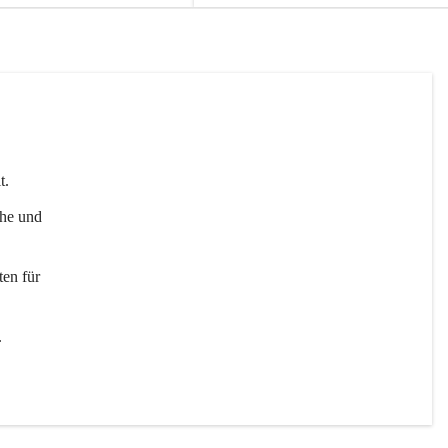
t. 
uhe und 
en für 
 