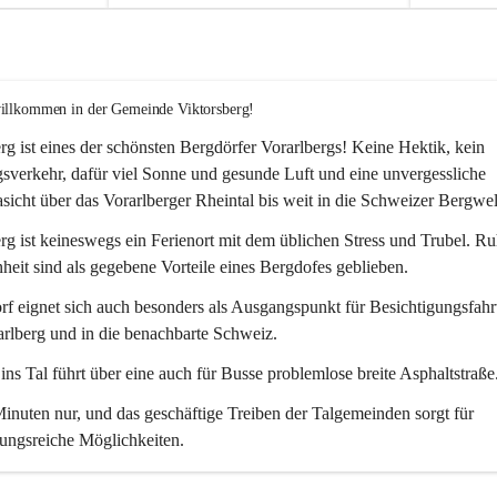
willkommen in der Gemeinde Viktorsberg!
rg ist eines der schönsten Bergdörfer Vorarlbergs! Keine Hektik, kein 
verkehr, dafür viel Sonne und gesunde Luft und eine unvergessliche 
icht über das Vorarlberger Rheintal bis weit in die Schweizer Bergwel
rg ist keineswegs ein Ferienort mit dem üblichen Stress und Trubel. R
eit sind als gegebene Vorteile eines Bergdofes geblieben. 
f eignet sich auch besonders als Ausgangspunkt für Besichtigungsfahrt
rlberg und in die benachbarte Schweiz. 
ns Tal führt über eine auch für Busse problemlose breite Asphaltstraße.
nuten nur, und das geschäftige Treiben der Talgemeinden sorgt für 
ungsreiche Möglichkeiten.