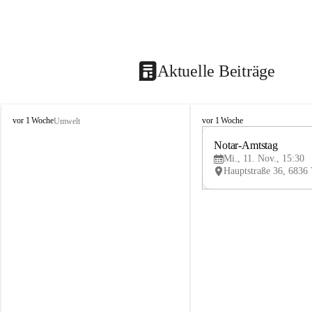
Aktuelle Beiträge
V
V
vor 1 Woche
vor 1 Woche
Umwelt
i
i
k
k
Notar-Amtstag
t
t
Mi., 11. Nov., 15:30
o
o
r
r
s
s
b
b
e
e
r
r
g
g