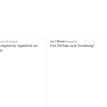
V
vor 1 Monat
Sport & Freizeit
Jobangebot
i
Angebot für Jugendliche am 
Üser Dorflada sucht Verstärkung! 
k
26
t
o
r
s
b
e
r
g