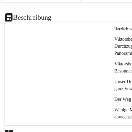
Beschreibung
Herzlich 
Viktorsbe
Durchzugs
Panoramas
Viktorsbe
Besonnenh
Unser Dor
ganz Vora
Der Weg i
Wenige Mi
abwechsl