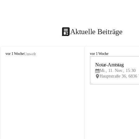
Aktuelle Beiträge
V
V
vor 1 Woche
vor 1 Woche
Umwelt
i
i
k
k
Notar-Amtstag
t
t
Mi., 11. Nov., 15:30
o
o
r
r
s
s
b
b
e
e
r
r
g
g