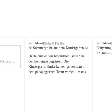
V
V
vor 1 Monat
vor 1 Monat
Kinder & Familie
i
i
🌞 Sommergrüße aus dem Kindergarten 🌞
Canyoning 
k
k
11
22. Juli 20
Heute durften wir besonderen Besuch in 
t
t
NO
o
o
Hauptstraße 36, 6836 Viktorsberg, AUT
der Gemeinde begrüßen: Die 
V
r
r
Kindergartenkinder kamen gemeinsam mit 
s
s
dem pädagogischen Team vorbei, um uns 
b
b
einen schönen Sommer zu wünschen.
e
e
r
r
Vielen Dank für diese liebe Überraschung 
g
g
und die fröhlichen Sommergrüße! Wir 
wünschen allen Kindern, ihren Familien 
sowie dem gesamten Kindergarten-Team 
erholsame, sonnige und wunderschöne 
Sommerferien. 🌼☀️