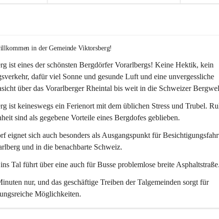
willkommen in der Gemeinde Viktorsberg!
rg ist eines der schönsten Bergdörfer Vorarlbergs! Keine Hektik, kein 
verkehr, dafür viel Sonne und gesunde Luft und eine unvergessliche 
icht über das Vorarlberger Rheintal bis weit in die Schweizer Bergwel
rg ist keineswegs ein Ferienort mit dem üblichen Stress und Trubel. R
eit sind als gegebene Vorteile eines Bergdofes geblieben. 
f eignet sich auch besonders als Ausgangspunkt für Besichtigungsfahrt
rlberg und in die benachbarte Schweiz. 
ns Tal führt über eine auch für Busse problemlose breite Asphaltstraße.
nuten nur, und das geschäftige Treiben der Talgemeinden sorgt für 
ungsreiche Möglichkeiten.