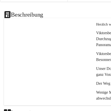
Beschreibung
Herzlich 
Viktorsbe
Durchzugs
Panoramas
Viktorsbe
Besonnenh
Unser Dor
ganz Vora
Der Weg i
Wenige Mi
abwechsl