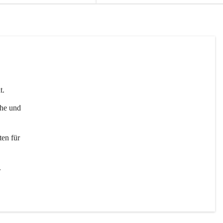
t. 
uhe und 
en für 
 