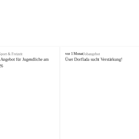
V
vor 1 Monat
Sport & Freizeit
Jobangebot
i
Angebot für Jugendliche am 
Üser Dorflada sucht Verstärkung! 
k
26
t
o
r
s
b
e
r
g