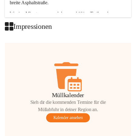
breite Asphaltstraße. 
Wenige Minuten nur, und das geschäftige Treiben der 
Talgemeinden sorgt für abwechslungsreiche Möglichkeiten.
Impressionen
+2
Müllkalender
Sieh dir die kommenden Termine für die
Müllabfuhr in deiner Region an.
Kalender ansehen