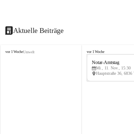
Aktuelle Beiträge
V
V
vor 1 Woche
vor 1 Woche
Umwelt
i
i
k
k
Notar-Amtstag
t
t
Mi., 11. Nov., 15:30
o
o
r
r
s
s
b
b
e
e
r
r
g
g