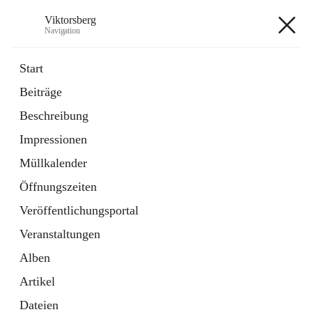
Viktorsberg
Navigation
Viktorsberg
Start
Beiträge
Gemeindepolitik
Beschreibung
1 Schnellzugriff
Impressionen
Bürgerservice
10 Schnellzugriffe
Müllkalender
Öffnungszeiten
+8
Veröffentlichungsportal
Veranstaltungen
Alben
Artikel
Hauptadresse
Dateien