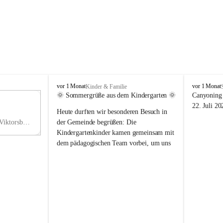
V
V
vor 1 Monat
vor 1 Monat
Kinder & Familie
i
i
🌞 Sommergrüße aus dem Kindergarten 🌞
Canyoning 
k
k
11
22. Juli 20
Heute durften wir besonderen Besuch in 
t
t
NO
o
o
Hauptstraße 36, 6836 Viktorsberg, AUT
der Gemeinde begrüßen: Die 
V
r
r
Kindergartenkinder kamen gemeinsam mit 
s
s
dem pädagogischen Team vorbei, um uns 
b
b
einen schönen Sommer zu wünschen.
e
e
r
r
Vielen Dank für diese liebe Überraschung 
g
g
und die fröhlichen Sommergrüße! Wir 
wünschen allen Kindern, ihren Familien 
sowie dem gesamten Kindergarten-Team 
erholsame, sonnige und wunderschöne 
Sommerferien. 🌼☀️