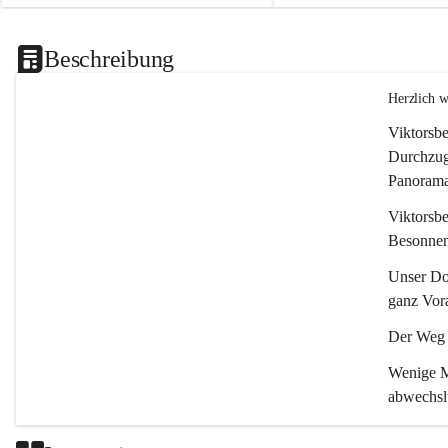
Beschreibung
Herzlich 
Viktorsbe
Durchzugs
Panoramas
Viktorsbe
Besonnenh
Unser Dor
ganz Vora
Der Weg i
Wenige Mi
abwechsl