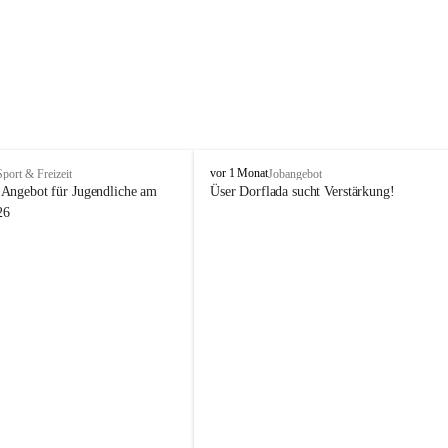
V
vor 1 Monat
Sport & Freizeit
Jobangebot
i
Angebot für Jugendliche am 
Üser Dorflada sucht Verstärkung! 
k
26
t
o
r
s
b
e
r
g