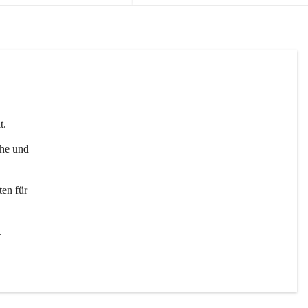
t. 
uhe und 
en für 
 