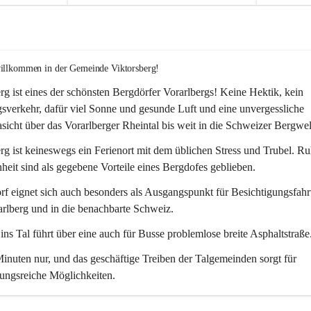
willkommen in der Gemeinde Viktorsberg!
rg ist eines der schönsten Bergdörfer Vorarlbergs! Keine Hektik, kein 
verkehr, dafür viel Sonne und gesunde Luft und eine unvergessliche 
icht über das Vorarlberger Rheintal bis weit in die Schweizer Bergwel
rg ist keineswegs ein Ferienort mit dem üblichen Stress und Trubel. R
eit sind als gegebene Vorteile eines Bergdofes geblieben. 
f eignet sich auch besonders als Ausgangspunkt für Besichtigungsfahrt
rlberg und in die benachbarte Schweiz. 
ns Tal führt über eine auch für Busse problemlose breite Asphaltstraße.
nuten nur, und das geschäftige Treiben der Talgemeinden sorgt für 
ungsreiche Möglichkeiten.