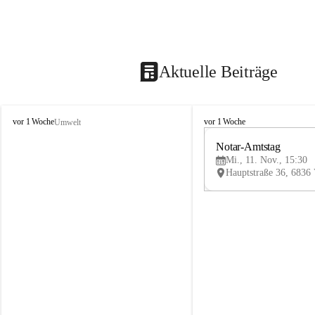
Aktuelle Beiträge
V
V
vor 1 Woche
vor 1 Woche
Umwelt
i
i
k
k
Notar-Amtstag
t
t
Mi., 11. Nov., 15:30
o
o
r
r
s
s
b
b
e
e
r
r
g
g